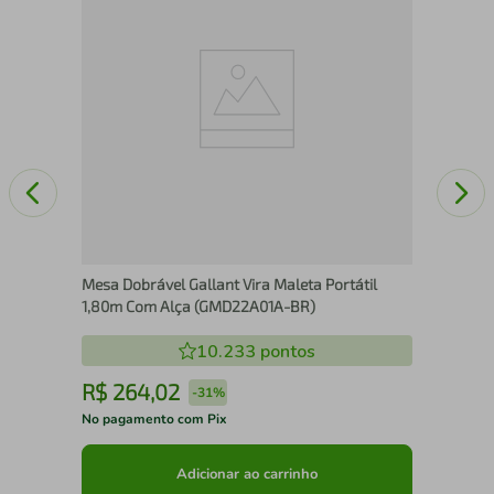
Vid
Mesa Dobrável Gallant Vira Maleta Portátil
1,80m Com Alça (GMD22A01A-BR)
10.233
pontos
R$
264
,
02
R
-
31%
No pagamento com Pix
No 
Adicionar ao carrinho