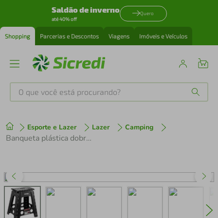
Saldão de inverno
Quero
até 40% off
Shopping
Parcerias e Descontos
Viagens
Imóveis e Veículos
O que você está procurando?
Produtos mais buscados
Esporte e Lazer
Lazer
Camping
tenis
1
º
Banqueta plástica dobrável preta altura 450 mm VONDER
cafeteira
2
º
perfume
3
º