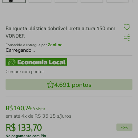
air fryer
4
º
iphone
5
º
Banqueta plástica dobrável preta altura 450 mm
VONDER
Zanline
Fornecido e entregue por
Carregando…
Compre com pontos:
4.691
pontos
R$
140
,
74
à vista
em até
4
x de
R$
35
,
18
s/juros
R$
133
,
70
-
5%
No pagamento com Pix