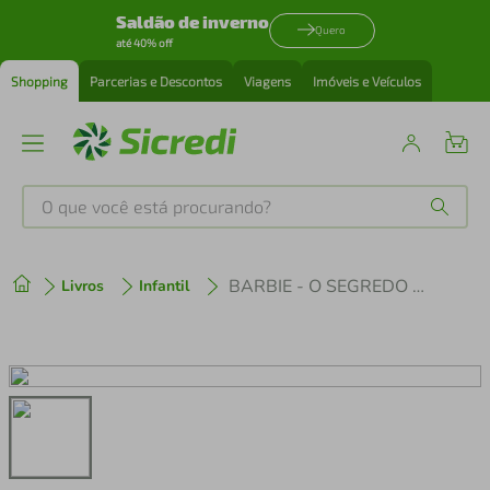
Saldão de inverno
Quero
até 40% off
Shopping
Parcerias e Descontos
Viagens
Imóveis e Veículos
O que você está procurando?
Produtos mais buscados
BARBIE - O SEGREDO DO CHEFF
Livros
Infantil
tenis
1
º
cafeteira
2
º
perfume
3
º