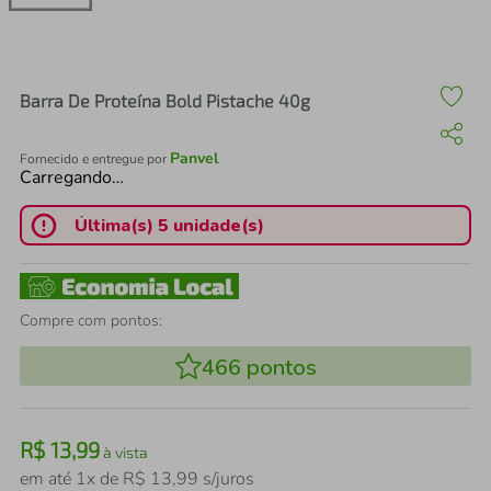
air fryer
4
º
iphone
5
º
Barra De Proteína Bold Pistache 40g
Panvel
Fornecido e entregue por
Carregando…
Última(s) 5 unidade(s)
Compre com pontos:
466
pontos
R$
13
,
99
à vista
em até
1
x de
R$
13
,
99
s/juros