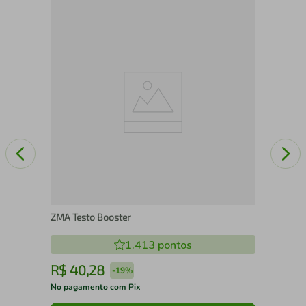
Sup
Man
ZMA Testo Booster
1.413
pontos
R$
40
,
28
R
-
19%
No pagamento com Pix
No 