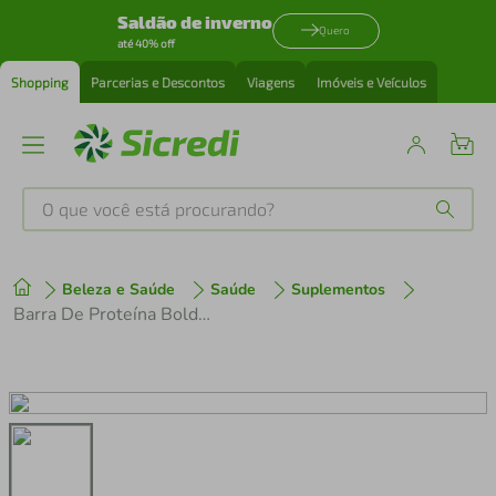
Saldão de inverno
Quero
até 40% off
Shopping
Parcerias e Descontos
Viagens
Imóveis e Veículos
O que você está procurando?
Produtos mais buscados
Beleza e Saúde
Saúde
Suplementos
tenis
1
º
Barra De Proteína Bold Pistache 40g
cafeteira
2
º
perfume
3
º