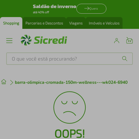
Saldão de inverno
Quero
até 40% off
Shopping
Parcerias e Descontos
Viagens
Imóveis e Veículos
O que você está procurando?
Produtos mais buscados
barra-olimpica-cromada-150m-wellness---wk024-6940
tenis
1
º
cafeteira
2
º
perfume
3
º
OOPS!