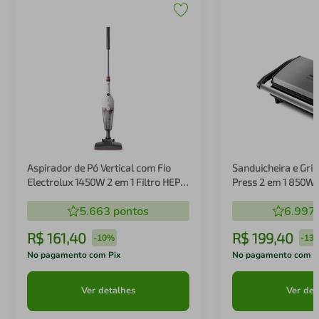
Aspirador de Pó Vertical com Fio
Sanduicheira e Gril
Electrolux 1450W 2 em 1 Filtro HEPA
Press 2 em 1 850W
Branco (STK14B)
5.663
pontos
6.997
R$
161
,
40
R$
199
,
40
-
10%
-
13
No pagamento com Pix
No pagamento com P
Ver detalhes
Ver det