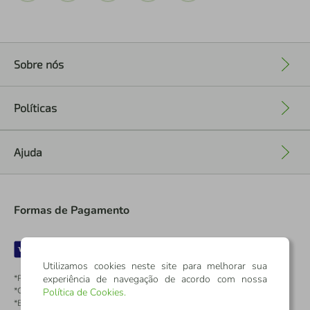
Sobre nós
+
Políticas
+
Ajuda
+
Formas de Pagamento
Utilizamos cookies neste site para melhorar sua
experiência de navegação de acordo com nossa
*Pontos dos Cartões Sicredi
*Cartões Sicredi
Política de Cookies
.
*Boleto exclusivo para associados PJ