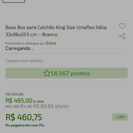
air fryer
4
º
iphone
5
º
Base Box para Colchão King Size Umaflex Itália
33x96x203 cm – Branco
Extra
Fornecido e entregue por
Carregando…
Compre com pontos:
16.167
pontos
R$
525
,
26
R$
485
,
00
à vista
em até
6
x de
R$
80
,
83
s/juros
R$
460
,
75
-
12%
No pagamento com Pix