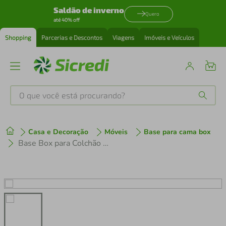
Saldão de inverno
Quero
até 40% off
Shopping
Parcerias e Descontos
Viagens
Imóveis e Veículos
O que você está procurando?
Produtos mais buscados
Casa e Decoração
Móveis
Base para cama box
tenis
1
º
Base Box para Colchão King Size Umaflex Itália 33x96x203 cm – Branco
cafeteira
2
º
perfume
3
º