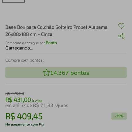
air fryer
4
º
iphone
5
º
Base Box para Colchão Solteiro Probel Alabama
26x88x188 cm - Cinza
Ponto
Fornecido e entregue por
Carregando…
Compre com pontos:
14.367
pontos
R$
479
,
00
R$
431
,
00
à vista
em até
6
x de
R$
71
,
83
s/juros
R$
409
,
45
-
15%
No pagamento com Pix