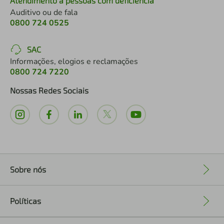
Atendimento a pessoas com deficiência
Auditivo ou de fala
0800 724 0525
SAC
Informações, elogios e reclamações
0800 724 7220
Nossas Redes Sociais
Sobre nós
+
Políticas
+