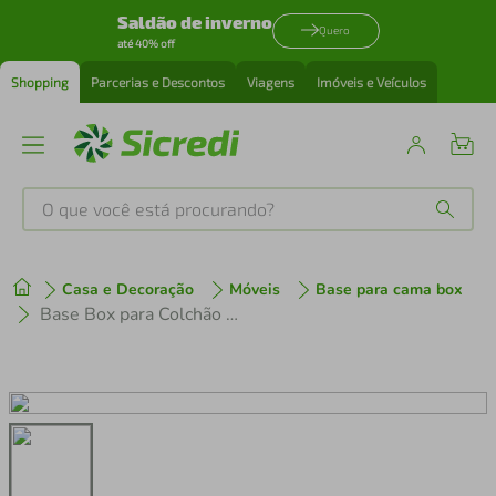
Saldão de inverno
Quero
até 40% off
Shopping
Parcerias e Descontos
Viagens
Imóveis e Veículos
O que você está procurando?
Produtos mais buscados
Casa e Decoração
Móveis
Base para cama box
tenis
1
º
Base Box para Colchão Solteiro Probel Alabama 26x88x188 cm - Cinza
cafeteira
2
º
perfume
3
º