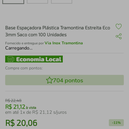
air fryer
4
º
iphone
5
º
Base Espaçadora Plástica Tramontina Estreita Eco
3mm Saco com 100 Unidades
Via Inox Tramontina
Fornecido e entregue por
Carregando…
Compre com pontos:
704
pontos
R$
22
,
48
R$
21
,
12
à vista
em até
1
x de
R$
21
,
12
s/juros
R$
20
,
06
-
11%