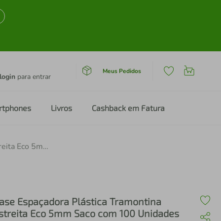
Meus Pedidos
login
para entrar
rtphones
Livros
Cashback em Fatura
Base Espaçadora Plástica Tramontina Estreita Eco 5mm Saco com 100 Unidades
ase Espaçadora Plástica Tramontina
streita Eco 5mm Saco com 100 Unidades