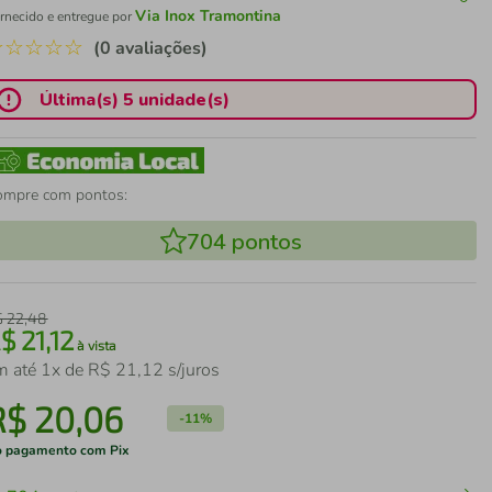
Via Inox Tramontina
rnecido e entregue por
☆
☆
☆
☆
☆
(0 avaliações)
Última(s) 5 unidade(s)
ompre com pontos:
704
pontos
$
22
,
48
R$
21
,
12
à vista
m até
1
x de
R$
21
,
12
s/juros
R$
20
,
06
-
11%
 pagamento com Pix