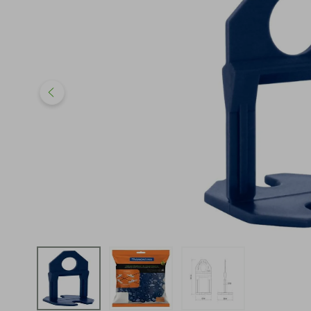
iphone
5
º