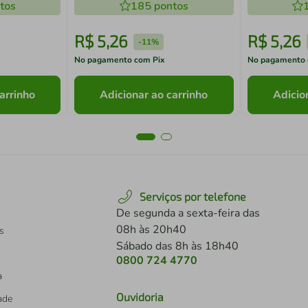
tos
185
pontos
R$
5
,
26
R$
5
,
26
-
11%
No pagamento com Pix
No pagamento 
arrinho
Adicionar ao carrinho
Adicio
Serviços por telefone
De segunda a sexta-feira das
08h às 20h40
s
Sábado das 8h às 18h40
0800 724 4770
a
Ouvidoria
dade