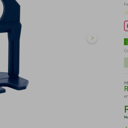
Fo
C
R
e
No