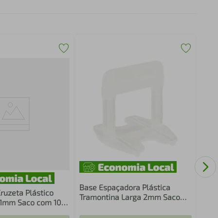
Base
Tram
Saco
Base Espaçadora Plástica
ruzeta Plástico
Tramontina Larga 2mm Saco
 1mm Saco com 100
com 50 Unidades