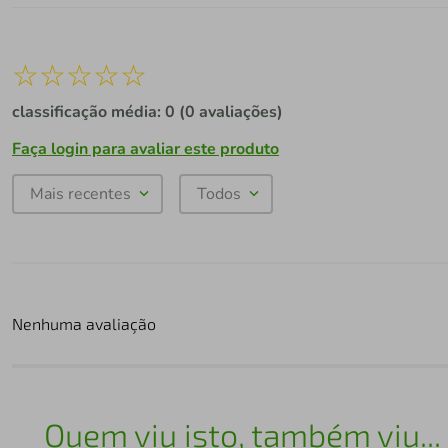
☆
☆
☆
☆
☆
classificação média: 0
(0 avaliações)
Faça login para avaliar este produto
Mais recentes
Todos
Nenhuma avaliação
Quem viu isto, também viu...