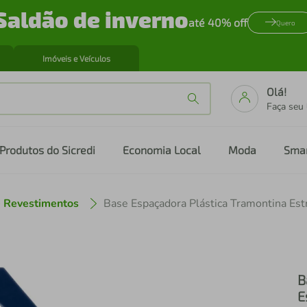
Saldão de inverno
até 40% off
Quero
Imóveis e Veículos
Olá!
Faça seu
Produtos do Sicredi
Economia Local
Moda
Sma
e Revestimentos
B
E