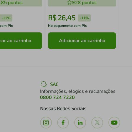
185
pontos
928
pontos
R$
26
,
45
R$
-
11%
-
11%
com Pix
No pagamento com Pix
No pa
nar ao carrinho
Adicionar ao carrinho
SAC
Informações, elogios e reclamações
0800 724 7220
Nossas Redes Sociais