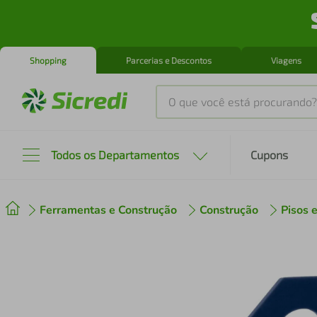
Shopping
Parcerias e Descontos
Viagens
O que você está procurando?
Produtos mais buscados
Todos os Departamentos
Cupons
tenis
1
º
Ferramentas e Construção
Construção
Pisos 
cafeteira
2
º
perfume
3
º
air fryer
4
º