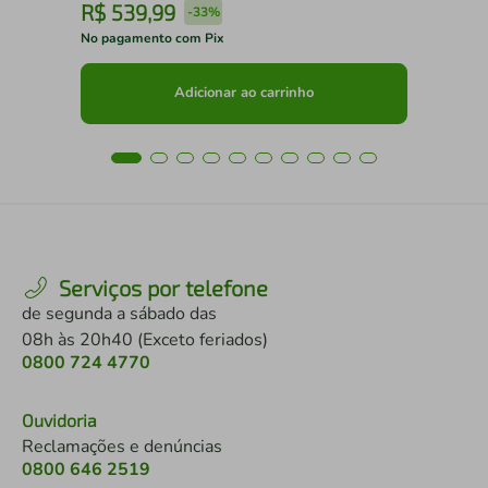
R$
539
,
99
R
-
33%
No pagamento com Pix
No 
Adicionar ao carrinho
Serviços por telefone
de segunda a sábado das
08h às 20h40 (Exceto feriados)
0800 724 4770
Ouvidoria
Reclamações e denúncias
0800 646 2519