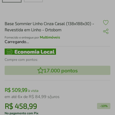
air fryer
4
º
iphone
5
º
Base Sommier Linho Cinza Casal (138x188x30) -
Revestida em Linho - Ortobom
Multimóveis
Fornecido e entregue por
Carregando…
Compre com pontos:
17.000
pontos
R$
509
,
99
à vista
em até
6
x de
R$
84
,
99
s/juros
R$
458
,
99
-
10%
No pagamento com Pix