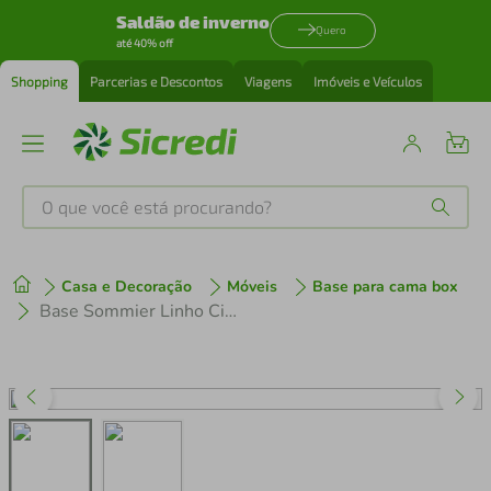
Saldão de inverno
Quero
até 40% off
Shopping
Parcerias e Descontos
Viagens
Imóveis e Veículos
O que você está procurando?
Produtos mais buscados
Casa e Decoração
Móveis
Base para cama box
tenis
1
º
Base Sommier Linho Cinza Casal (138x188x30) - Revestida em Linho - Ortobom
cafeteira
2
º
perfume
3
º