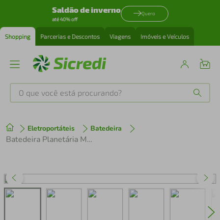
Saldão de inverno
Quero
até 40% off
Shopping
Parcerias e Descontos
Viagens
Imóveis e Veículos
O que você está procurando?
Produtos mais buscados
Eletroportáteis
Batedeira
tenis
1
º
Batedeira Planetária Mondial BP-03 com 12 Velocidades e 700W - Vermelha
cafeteira
2
º
perfume
3
º