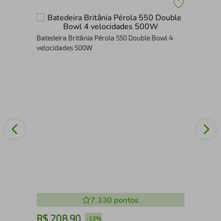
Bat
Batedeira Britânia Pérola 550 Double Bowl 4
OB
velocidades 500W
7.330
pontos
R$
208
,
90
R
-
13%