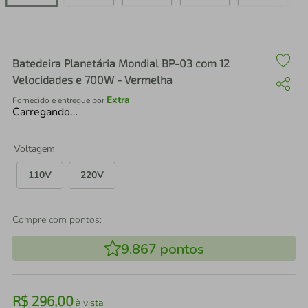
air fryer
4
º
iphone
5
º
Batedeira Planetária Mondial BP-03 com 12
Velocidades e 700W - Vermelha
Extra
Fornecido e entregue por
Carregando…
Voltagem
110V
220V
Compre com pontos:
9.867
pontos
R$
296
,
00
à vista