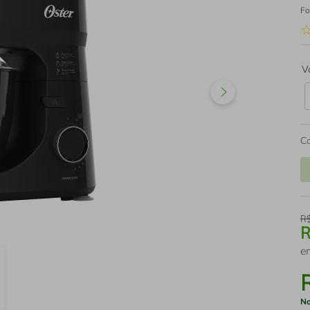
Fo
V
C
R
e
No