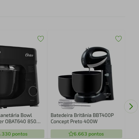
Bate
Nev
lanetária Bowl
Batedeira Britânia BBT400P
ster OBAT640 850W
Concept Preto 400W
des Tampa
gos
.330
pontos
6.663
pontos