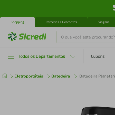
Shopping
Parcerias e Descontos
Viagens
O que você está procurando?
Produtos mais buscados
Todos os Departamentos
Cupons
tenis
1
º
Eletroportáteis
Batedeira
Batedeira Planetár
cafeteira
2
º
perfume
3
º
air fryer
4
º