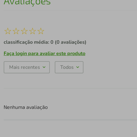
Avaliações
☆
☆
☆
☆
☆
classificação média: 0
(0 avaliações)
Faça login para avaliar este produto
Mais recentes
Todos
Nenhuma avaliação