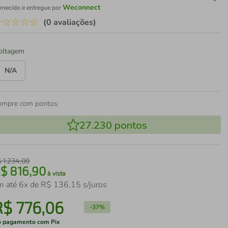
Weconnect
rnecido e entregue por
☆
☆
☆
☆
☆
(0 avaliações)
oltagem
N/A
ompre com pontos:
27.230
pontos
$
1
.
234
,
00
R$
816
,
90
à vista
m até
6
x de
R$
136
,
15
s/juros
R$
776
,
06
-
37%
 pagamento com Pix