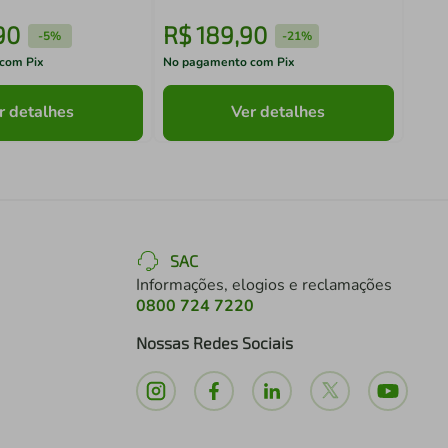
90
R$
189
,
90
R$
-
5%
-
21%
com Pix
No pagamento com Pix
No pa
r detalhes
Ver detalhes
SAC
Informações, elogios e reclamações
0800 724 7220
Nossas Redes Sociais