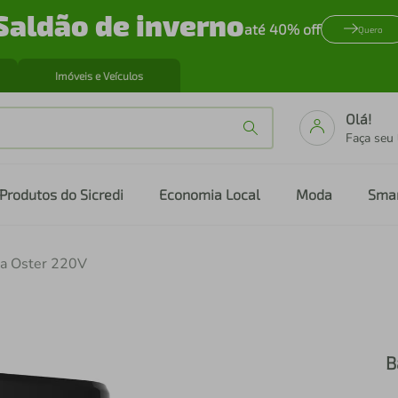
Saldão de inverno
até 40% off
Quero
Imóveis e Veículos
Olá!
Faça seu
Produtos do Sicredi
Economia Local
Moda
Sma
ia Oster 220V
B