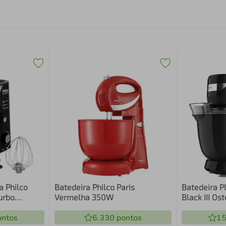
a Philco
Batedeira Philco Paris
Batedeira P
urbo
Vermelha 350W
Black III O
12 Velocida
ntos
6.330
pontos
Antirrespin
15