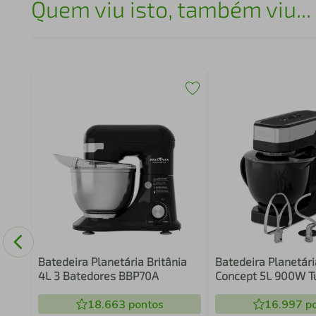
Quem viu isto, também viu...
Batedeira Planetária Britânia
Batedeira Planetári
4L 3 Batedores BBP70A
Concept 5L 900W T
PBP90A
18.663
pontos
16.997
po