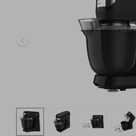
iphone
5
º