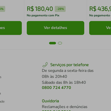
R$
180
,
40
R$
436
,
5%
-
28%
No pagamento com Pix
No pagamento 
hes
Ver detalhes
Ve
Serviços por telefone
De segunda a sexta-feira das
08h às 20h40
s
Sábado das 8h às 18h40
0800 724 4770
a
Ouvidoria
dade
Reclamações e denúncias