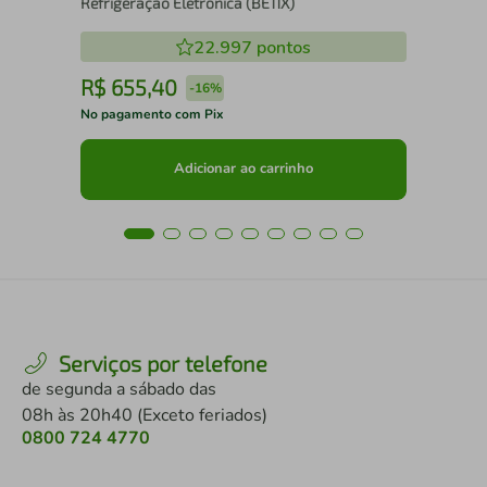
Refrigeração Eletrônica (BE11X)
22.997
pontos
R$
655
,
40
R
-
16%
No pagamento com Pix
No 
Adicionar ao carrinho
Serviços por telefone
de segunda a sábado das
08h às 20h40 (Exceto feriados)
0800 724 4770