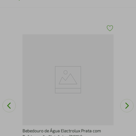
Pur
Erv
Bebedouro de Água Electrolux Prata com