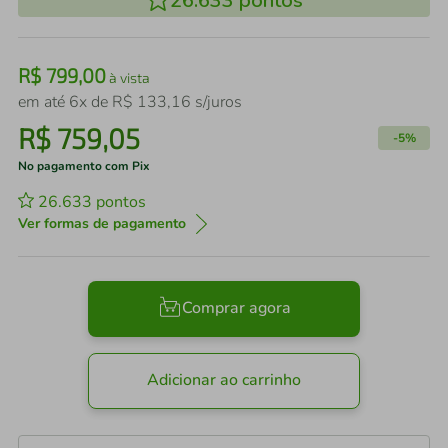
26.633
pontos
R$
799
,
00
à vista
em até
6
x de
R$
133
,
16
s/juros
R$
759
,
05
-
5%
No pagamento com Pix
26.633
pontos
Ver formas de pagamento
Comprar agora
Adicionar ao carrinho