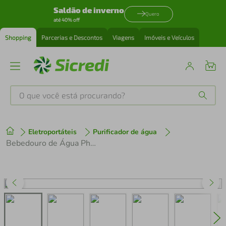
Saldão de inverno
Quero
até 40% off
Shopping
Parcerias e Descontos
Viagens
Imóveis e Veículos
O que você está procurando?
Produtos mais buscados
Eletroportáteis
Purificador de água
tenis
1
º
Bebedouro de Água Philco PBE80A com Sistema Eletrônico e Gás Refrigerante R600a - Branco
cafeteira
2
º
perfume
3
º