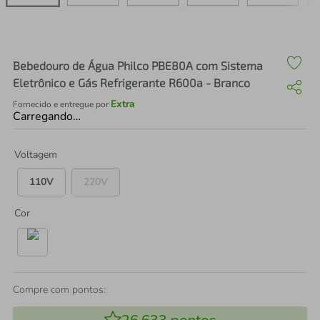
air fryer
4
º
iphone
5
º
Bebedouro de Água Philco PBE80A com Sistema
Eletrônico e Gás Refrigerante R600a - Branco
Extra
Fornecido e entregue por
Carregando…
Voltagem
110V
220V
Cor
Compre com pontos: