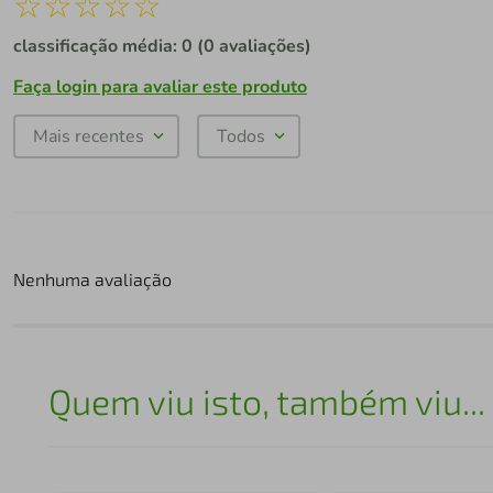
☆
☆
☆
☆
☆
classificação média: 0
(0 avaliações)
Faça login para avaliar este produto
Mais recentes
Todos
Nenhuma avaliação
Quem viu isto, também viu...