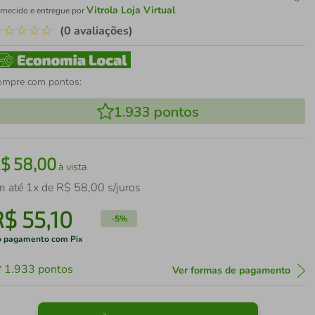
Vitrola Loja Virtual
rnecido e entregue por
☆
☆
☆
☆
☆
(0 avaliações)
ompre com pontos:
1.933
pontos
R$
58
,
00
à vista
m até
1
x de
R$
58
,
00
s/juros
R$
55
,
10
-
5%
 pagamento com Pix
1.933
pontos
Ver formas de pagamento