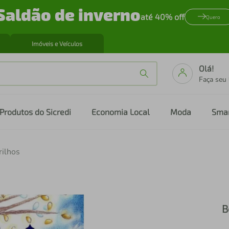
Saldão de inverno
até 40% off
Quero
Imóveis e Veículos
Olá!
Faça seu
Produtos do Sicredi
Economia Local
Moda
Sma
rilhos
B