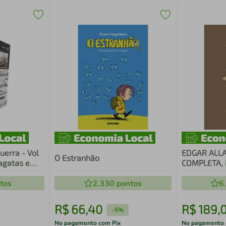
uerra - Vol
EDGAR ALLA
O Estranhão
ragatas e
COMPLETA, 
tos
2.330
pontos
6
R$
66
,
40
R$
189
,
-
5%
No pagamento com Pix
No pagamento 