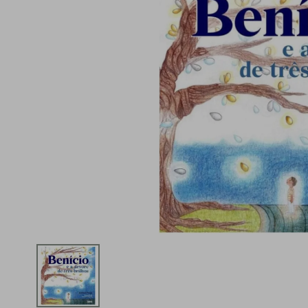
iphone
5
º