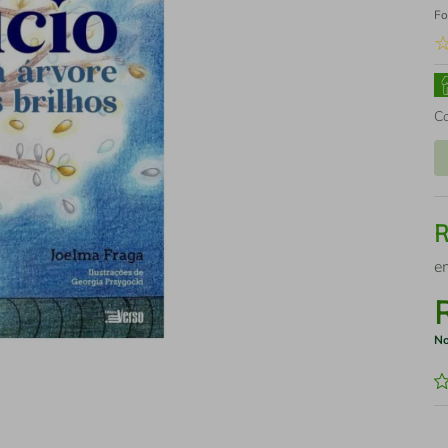
Fo
C
e
No