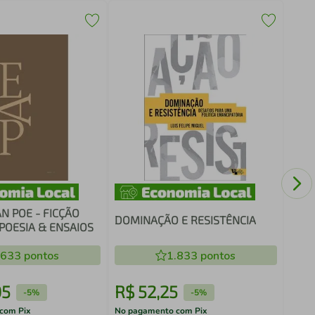
Os 5
expo
N POE - FICÇÃO
DOMINAÇÃO E RESISTÊNCIA
POESIA & ENSAIOS
.633
pontos
1.833
pontos
05
R$
52
,
25
R$
-
5%
-
5%
com Pix
No pagamento com Pix
No pa