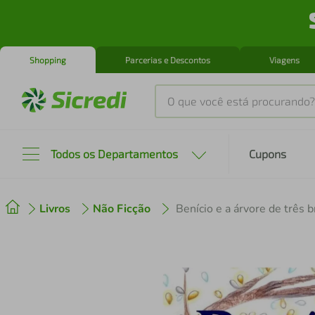
Shopping
Parcerias e Descontos
Viagens
O que você está procurando?
Produtos mais buscados
Todos os Departamentos
Cupons
tenis
1
º
Livros
Não Ficção
Benício e a árvore de três b
cafeteira
2
º
perfume
3
º
air fryer
4
º