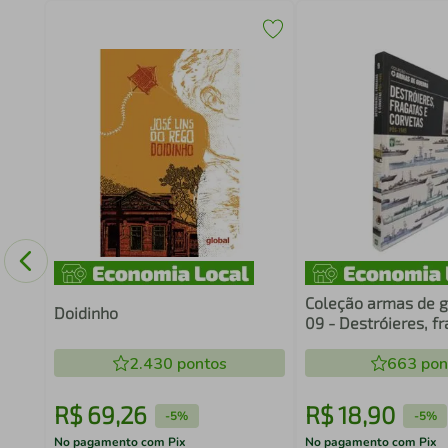
Coleção armas de g
Doidinho
09 - Destróieres, f
corvetas pós-1945
2.430
pontos
663
pon
R$
69
,
26
R$
18
,
90
-
5%
-
5%
No pagamento com Pix
No pagamento com Pix