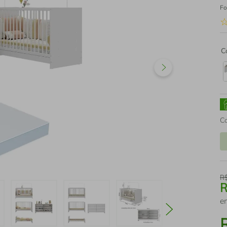
Fo
C
C
R
e