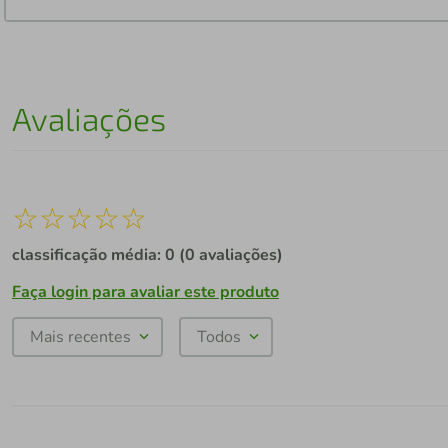
Avaliações
☆
☆
☆
☆
☆
classificação média: 0
(0 avaliações)
Faça login para avaliar este produto
Mais recentes
Todos