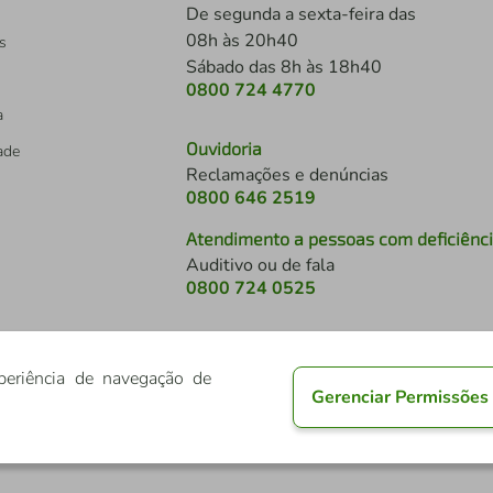
De segunda a sexta-feira das
08h às 20h40
s
Sábado das 8h às 18h40
0800 724 4770
a
Ouvidoria
dade
Reclamações e denúncias
0800 646 2519
Atendimento a pessoas com deficiênc
Auditivo ou de fala
s
0800 724 0525
periência de navegação de
Gerenciar Permissões