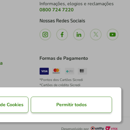
Informações, elogios e reclamações
0800 724 7220
Nossas Redes Sociais
Formas de Pagamento
ia
*Pontos dos Cartões Sicredi
*Cartões de crédito Sicredi
*Boleto exclusivo para associados PJ
*É vedada a cobrança de preço superior, valor ou
encargo adicional para pagamentos por meio de
 de Cookies
Permitir todos
Pix à vista.
Desenvolvido por