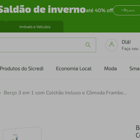
Saldão de inverno
até 40% off
Quero
Imóveis e Veículos
Olá!
Faça seu
Produtos do Sicredi
Economia Local
Moda
Sma
Berço 3 em 1 com Colchão Incluso e Cômoda Framboesa Multimóveis MP4296
B
C