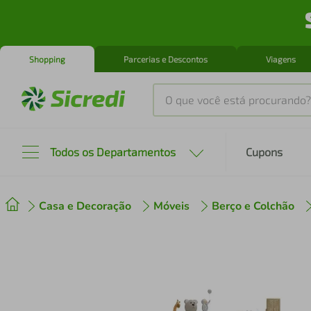
Shopping
Parcerias e Descontos
Viagens
O que você está procurando?
Produtos mais buscados
Todos os Departamentos
Cupons
tenis
1
º
Casa e Decoração
Móveis
Berço e Colchão
cafeteira
2
º
perfume
3
º
air fryer
4
º