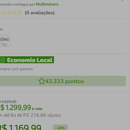
Multimóveis
rnecido e entregue por
☆
☆
☆
☆
☆
(0 avaliações)
or
ompre com pontos:
43.333
pontos
$
1
.
529
,
90
R$
1
.
299
,
99
à vista
m até
6
x de
R$
216
,
66
s/juros
R$
1
.
169
,
99
-
24%