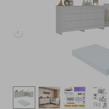
iphone
5
º