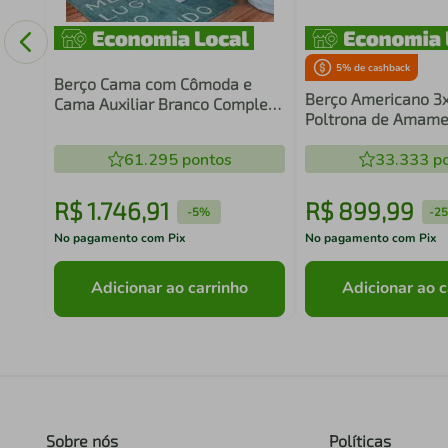
o 60
s
5
% de cashback
Berço Cama com Cômoda e
Berço Americano 3
Cama Auxiliar Branco Completa
Poltrona de Amam
Móveis
Pimpolho Multimóv
61.295
pontos
33.333
po
R$
1
.
746
,
91
R$
899
,
99
-
5%
-
2
No pagamento com Pix
No pagamento com Pix
Adicionar ao carrinho
Adicionar ao c
Sobre nós
Políticas