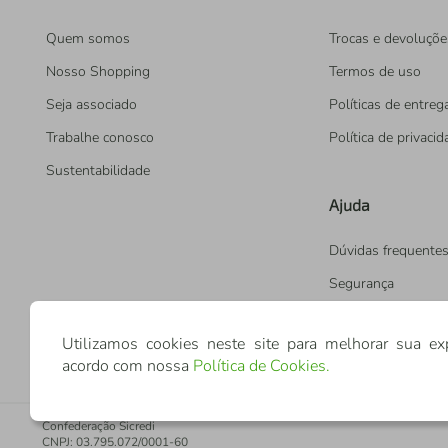
Quem somos
Trocas e devoluçõe
Nosso Shopping
Termos de uso
Seja associado
Políticas de entreg
Trabalhe conosco
Política de privaci
Sustentabilidade
Ajuda
Dúvidas frequente
Segurança
Utilizamos cookies neste site para melhorar sua ex
acordo com nossa
Política de Cookies
.
Confederação Sicredi
CNPJ: 03.795.072/0001-60