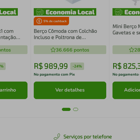
5
% de cashback
Mini Berço 
x1 com
Berço Cômoda com Colchão
Gavetas e s
entação
Incluso e Poltrona de
eis MP4071
Amamentação Meu Bebê
ntos
Multimóveis MP4090
36.666
pontos
28
R$
989
,
99
R$
825
,
5%
-
24%
No pagamento com Pix
No pagamento 
arrinho
Ver detalhes
Adicio
Serviços por telefone