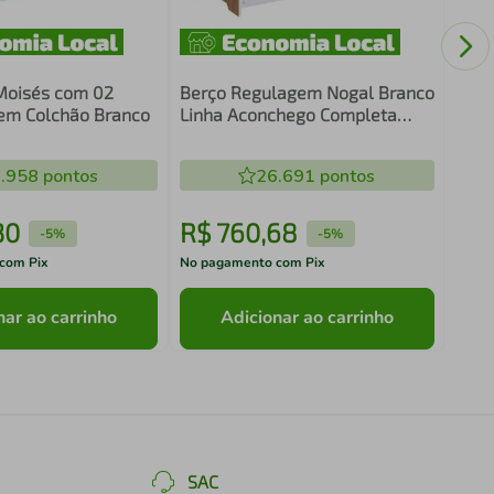
Berç
Colc
052
Moisés com 02
Berço Regulagem Nogal Branco
em Colchão Branco
Linha Aconchego Completa
Móveis
.958
pontos
26.691
pontos
30
R$
760
,
68
R$
-
5%
-
5%
com Pix
No pagamento com Pix
No pa
nar ao carrinho
Adicionar ao carrinho
SAC