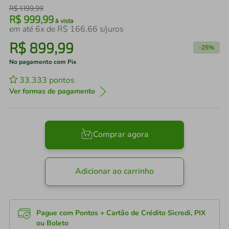
R$
1
.
199
,
99
R$
999
,
99
à vista
em até
6
x de
R$
166
,
66
s/juros
R$
899
,
99
-
25%
No pagamento com Pix
33.333
pontos
Ver formas de pagamento
Comprar agora
Adicionar ao carrinho
Pague com Pontos + Cartão de Crédito Sicredi, PIX
ou Boleto