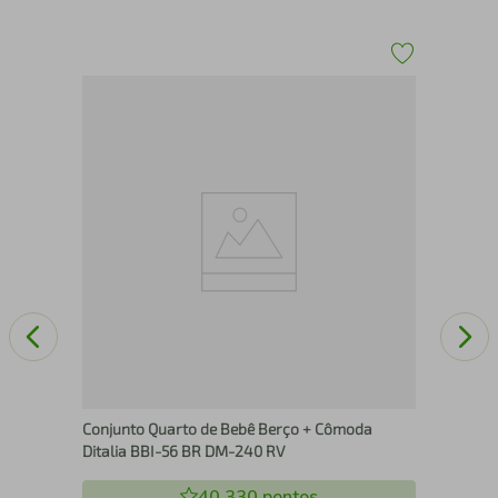
ar
Ber
Mul
Conjunto Quarto de Bebê Berço + Cômoda
Ditalia BBI-56 BR DM-240 RV
40.330
pontos