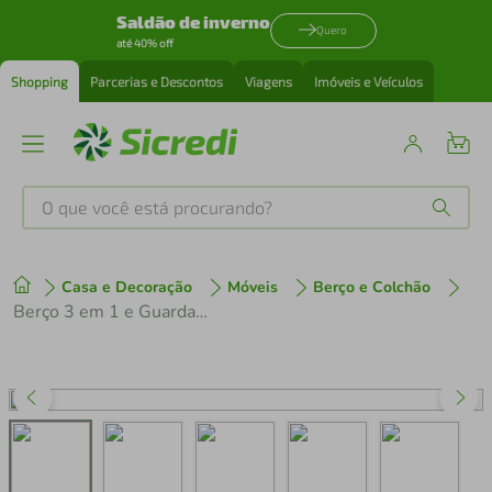
Saldão de inverno
Quero
até 40% off
Shopping
Parcerias e Descontos
Viagens
Imóveis e Veículos
O que você está procurando?
Produtos mais buscados
Casa e Decoração
Móveis
Berço e Colchão
tenis
1
º
Berço 3 em 1 e Guarda-Roupas 4 Portas 1 Gaveta Multimóveis MP4144
cafeteira
2
º
perfume
3
º