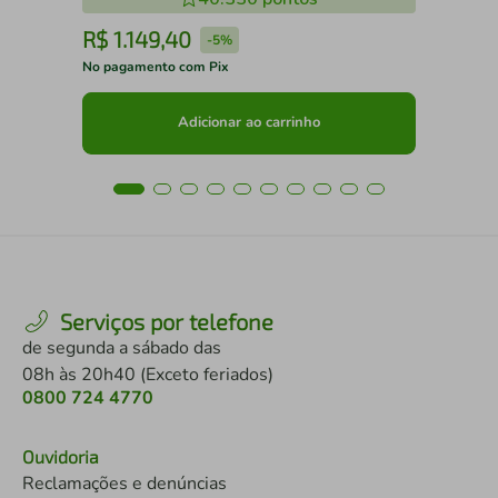
R$
1
.
149
,
40
R
-
5%
No pagamento com Pix
No 
Adicionar ao carrinho
Serviços por telefone
de segunda a sábado das
08h às 20h40 (Exceto feriados)
0800 724 4770
Ouvidoria
Reclamações e denúncias