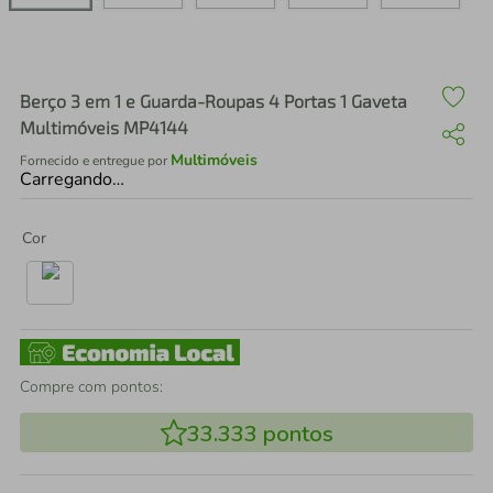
air fryer
4
º
iphone
5
º
Berço 3 em 1 e Guarda-Roupas 4 Portas 1 Gaveta
Multimóveis MP4144
Multimóveis
Fornecido e entregue por
Carregando…
Cor
Compre com pontos:
33.333
pontos