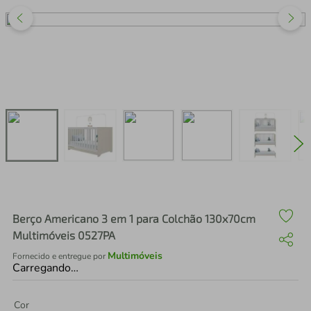
air fryer
4
º
iphone
5
º
Berço Americano 3 em 1 para Colchão 130x70cm
Multimóveis 0527PA
Multimóveis
Fornecido e entregue por
Carregando…
Cor