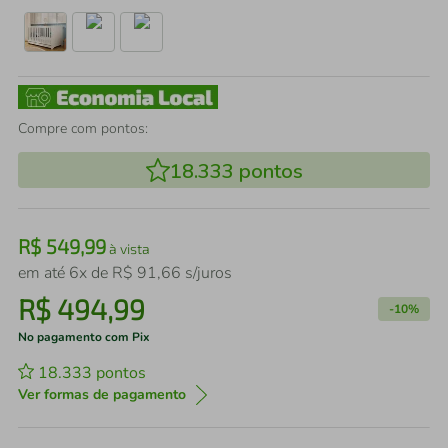
Compre com pontos:
18.333
pontos
R$
549
,
99
à vista
em até
6
x de
R$
91
,
66
s/juros
R$
494
,
99
-
10%
No pagamento com Pix
18.333
pontos
Ver formas de pagamento