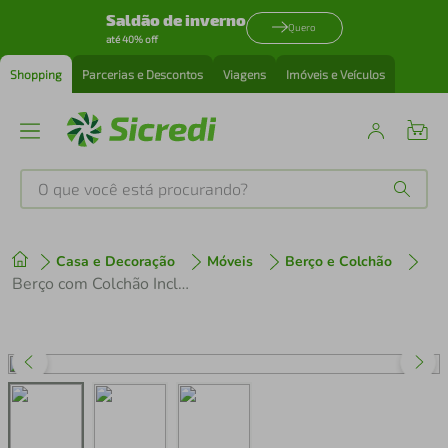
Saldão de inverno
Quero
até 40% off
Shopping
Parcerias e Descontos
Viagens
Imóveis e Veículos
O que você está procurando?
Produtos mais buscados
Casa e Decoração
Móveis
Berço e Colchão
tenis
1
º
Berço com Colchão Incluso certificado INMETRO OLAF Plus Multimóveis Branco Neve
cafeteira
2
º
perfume
3
º