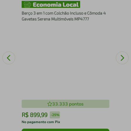
 de
Ber
Por
Berço 3 em 1 com Colchão Incluso e Cômoda 4
Gavetas Serena Multimóveis MP4777
33.333
pontos
R$
899
,
99
R
-
25%
No pagamento com Pix
No 