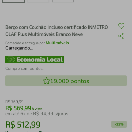
air fryer
4
º
iphone
5
º
Berço com Colchão Incluso certificado INMETRO
OLAF Plus Multimóveis Branco Neve
Multimóveis
Fornecido e entregue por
Carregando…
Compre com pontos:
19.000
pontos
R$
769
,
99
R$
569
,
99
à vista
em até
6
x de
R$
94
,
99
s/juros
R$
512
,
99
-
33%