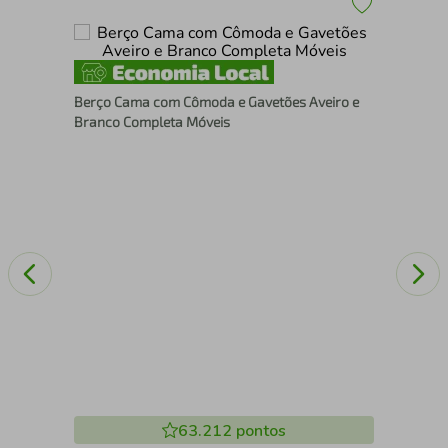
Ber
56 
Berço Cama com Cômoda e Gavetões Aveiro e
Branco Completa Móveis
63.212
pontos