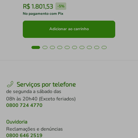
R$
1
.
801
,
53
R
-
5%
No pagamento com Pix
No 
Adicionar ao carrinho
Serviços por telefone
de segunda a sábado das
08h às 20h40 (Exceto feriados)
0800 724 4770
Ouvidoria
Reclamações e denúncias
0800 646 2519