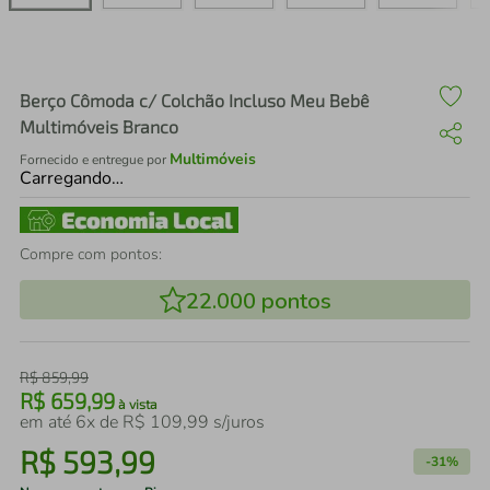
air fryer
4
º
iphone
5
º
Berço Cômoda c/ Colchão Incluso Meu Bebê
Multimóveis Branco
Multimóveis
Fornecido e entregue por
Carregando…
Compre com pontos:
22.000
pontos
R$
859
,
99
R$
659
,
99
à vista
em até
6
x de
R$
109
,
99
s/juros
R$
593
,
99
-
31%