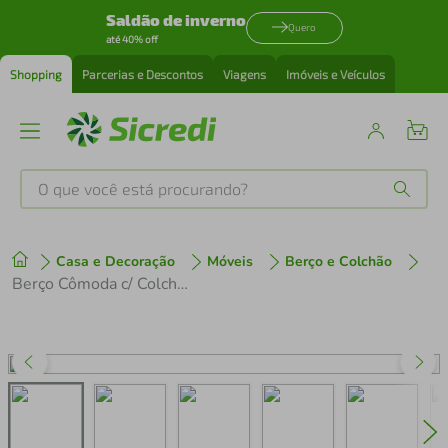
Saldão de inverno
Quero
até 40% off
Shopping
Parcerias e Descontos
Viagens
Imóveis e Veículos
O que você está procurando?
Produtos mais buscados
Casa e Decoração
Móveis
Berço e Colchão
tenis
1
º
Berço Cômoda c/ Colchão Incluso Meu Bebê Multimóveis Branco
cafeteira
2
º
perfume
3
º