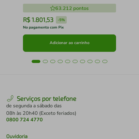
63.212
pontos
R$
1
.
801
,
53
R
-
5%
No pagamento com Pix
No 
Adicionar ao carrinho
Serviços por telefone
de segunda a sábado das
08h às 20h40 (Exceto feriados)
0800 724 4770
Ouvidoria