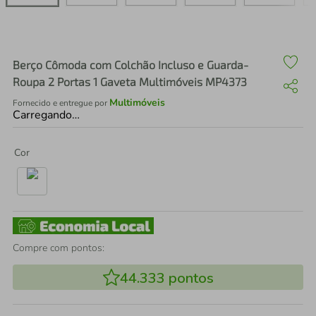
air fryer
4
º
iphone
5
º
Berço Cômoda com Colchão Incluso e Guarda-
Roupa 2 Portas 1 Gaveta Multimóveis MP4373
Multimóveis
Fornecido e entregue por
Carregando…
Cor
Compre com pontos:
44.333
pontos