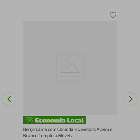
Ber
56 
e
Berço Cama com Cômoda e Gavetões Aveiro e
Branco Completa Móveis