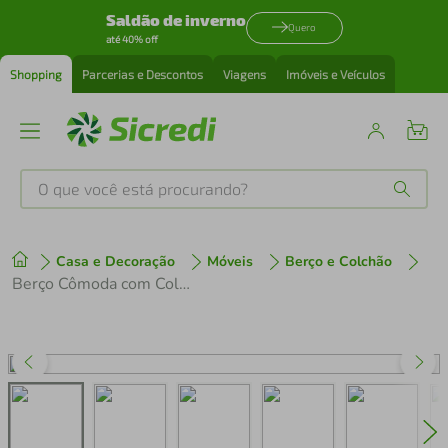
Saldão de inverno
Quero
até 40% off
Shopping
Parcerias e Descontos
Viagens
Imóveis e Veículos
O que você está procurando?
Produtos mais buscados
Casa e Decoração
Móveis
Berço e Colchão
tenis
1
º
Berço Cômoda com Colchão Incluso e Guarda-Roupa 2 Portas 1 Gaveta Multimóveis MP4373
cafeteira
2
º
perfume
3
º