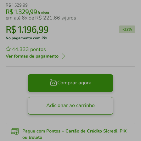
R$
1
.
529
,
99
R$
1
.
329
,
99
à vista
em até
6
x de
R$
221
,
66
s/juros
R$
1
.
196
,
99
-
22%
No pagamento com Pix
44.333
pontos
Ver formas de pagamento
Comprar agora
Adicionar ao carrinho
Pague com Pontos + Cartão de Crédito Sicredi, PIX
ou Boleto