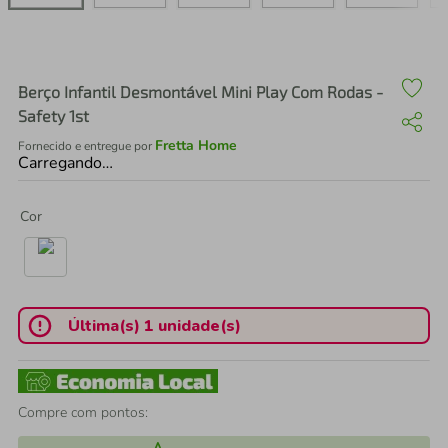
air fryer
4
º
iphone
5
º
Berço Infantil Desmontável Mini Play Com Rodas -
Safety 1st
Fretta Home
Fornecido e entregue por
Carregando…
Cor
Última(s) 1 unidade(s)
Compre com pontos: