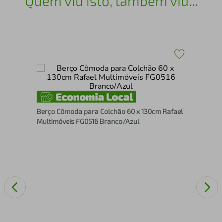
Quem viu isto, também viu...
 de
Ber
Inc
Berço Cômoda para Colchão 60 x 130cm Rafael
Multimóveis FG0516 Branco/Azul