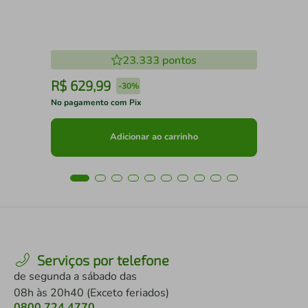
23.333
pontos
R$
629
,
99
R
-
30%
No pagamento com Pix
No 
Adicionar ao carrinho
Serviços por telefone
de segunda a sábado das
08h às 20h40 (Exceto feriados)
0800 724 4770