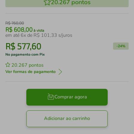
20.267
pontos
R$
760
,
00
R$
608
,
00
à vista
em até
6
x de
R$
101
,
33
s/juros
R$
577
,
60
-
24%
No pagamento com Pix
20.267
pontos
Ver formas de pagamento
Comprar agora
Adicionar ao carrinho