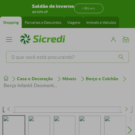
Saldão de inverno
Quero
até 40% off
Shopping
Parcerias e Descontos
Viagens
Imóveis e Veículos
O que você está procurando?
Produtos mais buscados
Casa e Decoração
Móveis
Berço e Colchão
tenis
1
º
Berço Infantil Desmontável Mini Play Com Rodas - Safety 1st
cafeteira
2
º
perfume
3
º