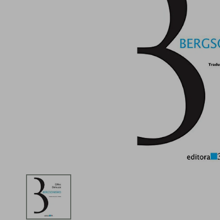
iphone
5
º