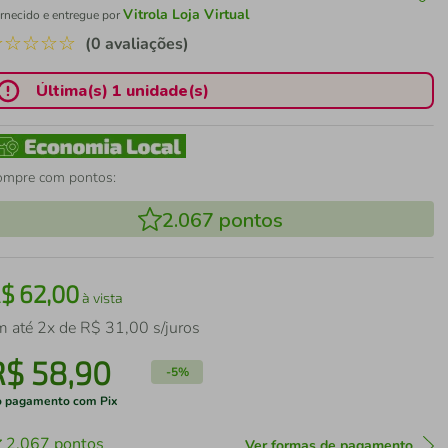
Vitrola Loja Virtual
rnecido e entregue por
☆
☆
☆
☆
☆
(0 avaliações)
Última(s) 1 unidade(s)
ompre com pontos:
2.067
pontos
R$
62
,
00
à vista
m até
2
x de
R$
31
,
00
s/juros
R$
58
,
90
-
5%
 pagamento com Pix
2.067
pontos
Ver formas de pagamento