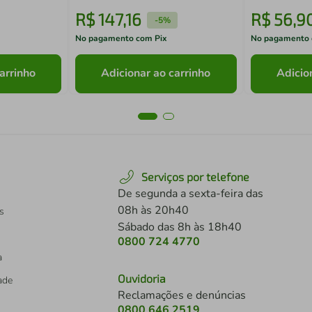
R$
147
,
16
R$
56
,
9
-
5%
No pagamento com Pix
No pagamento 
arrinho
Adicionar ao carrinho
Adicio
Serviços por telefone
De segunda a sexta-feira das
08h às 20h40
s
Sábado das 8h às 18h40
0800 724 4770
a
Ouvidoria
dade
Reclamações e denúncias
0800 646 2519