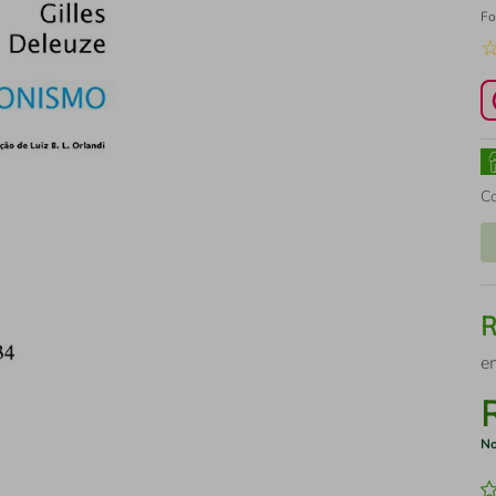
Fo
C
e
No