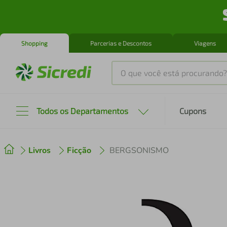
Shopping
Parcerias e Descontos
Viagens
O que você está procurando?
Produtos mais buscados
Todos os Departamentos
Cupons
tenis
1
º
Livros
Ficção
BERGSONISMO
cafeteira
2
º
perfume
3
º
air fryer
4
º