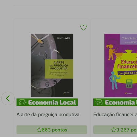
E A
A arte da preguiça produtiva
Educação financeir
663
pontos
3.267
po