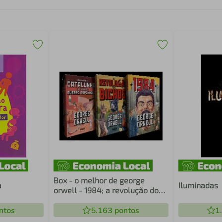
Box - o melhor de george
a
Iluminadas
orwell - 1984; a revolução dos
bichos; homenagem à
ntos
catalunha e guerra espanhola
5.163
pontos
1