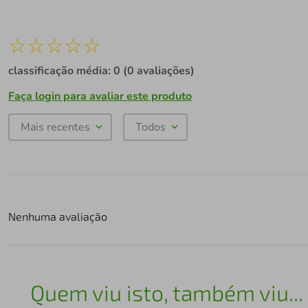
☆
☆
☆
☆
☆
classificação média: 0
(0 avaliações)
Faça login para avaliar este produto
Mais recentes
Todos
Nenhuma avaliação
Quem viu isto, também viu...