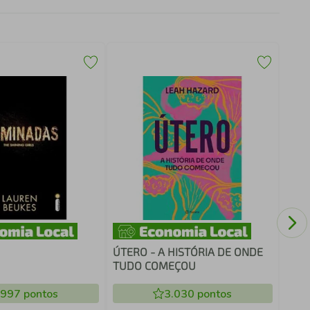
QUA
ÚTERO - A HISTÓRIA DE ONDE
TUDO COMEÇOU
.997
pontos
3.030
pontos