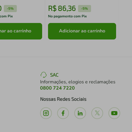
0
R$
86
,
36
R$
-
5%
-
5%
com Pix
No pagamento com Pix
No pa
nar ao carrinho
Adicionar ao carrinho
SAC
Informações, elogios e reclamações
0800 724 7220
Nossas Redes Sociais