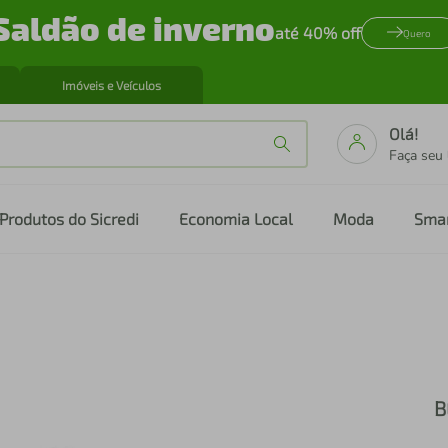
Saldão de inverno
até 40% off
Quero
Imóveis e Veículos
Olá!
Faça seu
Produtos do Sicredi
Economia Local
Moda
Sma
B