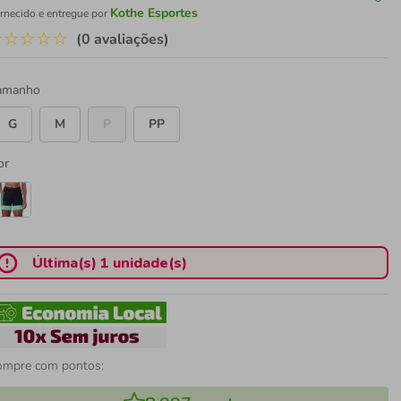
Kothe Esportes
rnecido e entregue por
☆
☆
☆
☆
☆
(0 avaliações)
amanho
G
M
P
PP
or
Última(s) 1 unidade(s)
ompre com pontos: