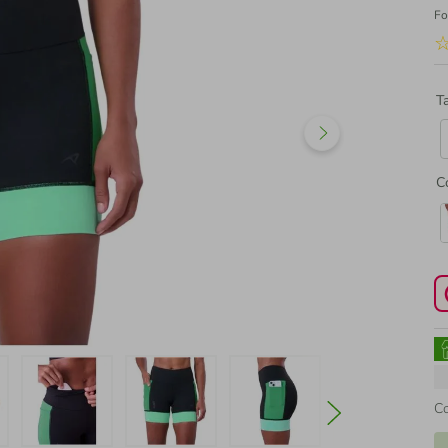
Fo
T
C
C