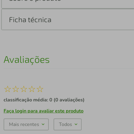
Ficha técnica
Avaliações
☆
☆
☆
☆
☆
classificação média: 0
(0 avaliações)
Faça login para avaliar este produto
Mais recentes
Todos