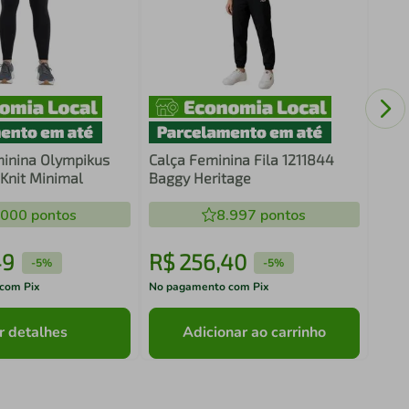
Berm
inina Olympikus
Calça Feminina Fila 1211844
Knit Minimal
Baggy Heritage
.000
pontos
8.997
pontos
49
R$
256
,
40
R$
-
5%
-
5%
com Pix
No pagamento com Pix
No pa
r detalhes
Adicionar ao carrinho