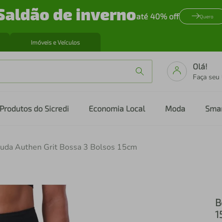
Saldão de inverno
até 40% off
Quero
Imóveis e Veículos
Olá!
Faça seu
Produtos do Sicredi
Economia Local
Moda
Sma
uda Authen Grit Bossa 3 Bolsos 15cm
B
1