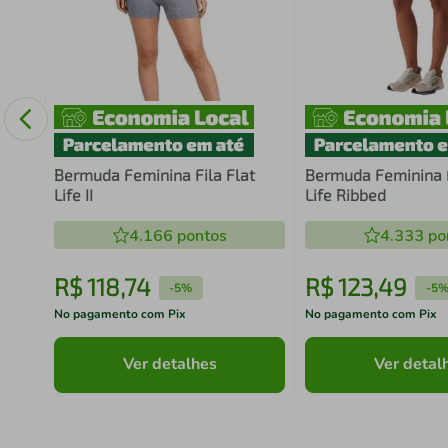
Bermuda Feminina Fila Flat
Bermuda Feminina F
Life II
Life Ribbed
4.166
pontos
4.333
po
R$
118
,
74
R$
123
,
49
-
5%
-
5
No pagamento com Pix
No pagamento com Pix
Ver detalhes
Ver detal