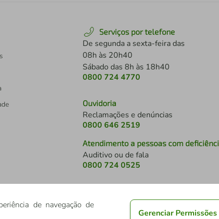
Serviços por telefone
De segunda a sexta-feira das
08h às 20h40
s
Sábado das 8h às 18h40
0800 724 4770
a
Ouvidoria
dade
Reclamações e denúncias
0800 646 2519
Atendimento a pessoas com deficiênc
Auditivo ou de fala
s
0800 724 0525
periência de navegação de
Gerenciar Permissões