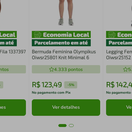
ila 1337397
Bermuda Feminina Olympikus
Legging Fem
Oiwsr25801 Knit Minimal 6
Oiwsr25152 
ntos
4.333
pontos
5
R$
123
,
49
R$
142
,
%
-
5%
No pagamento com Pix
No pagamento 
hes
Ver detalhes
Ve