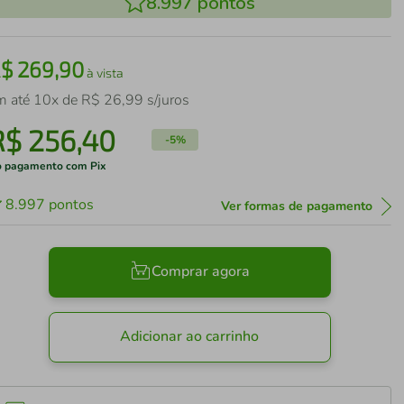
8.997
pontos
R$
269
,
90
à vista
m até
10
x de
R$
26
,
99
s/juros
R$
256
,
40
-
5%
 pagamento com Pix
8.997
pontos
Ver formas de pagamento
Comprar agora
Adicionar ao carrinho