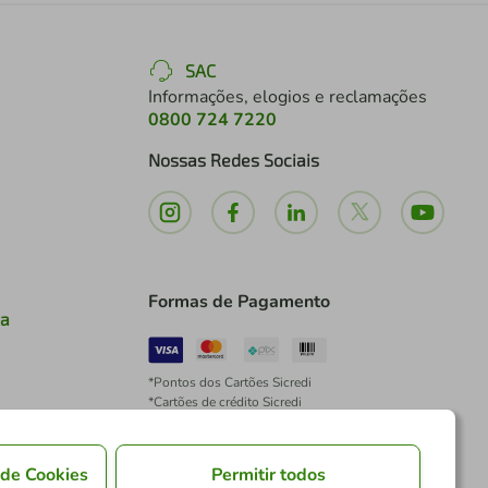
SAC
Informações, elogios e reclamações
0800 724 7220
Nossas Redes Sociais
Formas de Pagamento
ia
*Pontos dos Cartões Sicredi
*Cartões de crédito Sicredi
*Boleto exclusivo para associados PJ
*É vedada a cobrança de preço superior, valor ou
encargo adicional para pagamentos por meio de
 de Cookies
Permitir todos
Pix à vista.