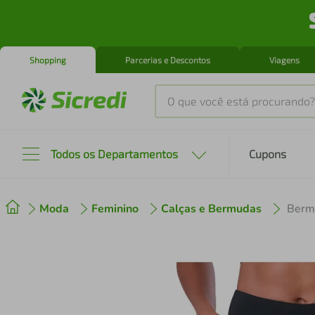
Shopping
Parcerias e Descontos
Viagens
O que você está procurando?
Produtos mais buscados
Todos os Departamentos
Cupons
tenis
1
º
Moda
Feminino
Calças e Bermudas
Berm
cafeteira
2
º
perfume
3
º
air fryer
4
º