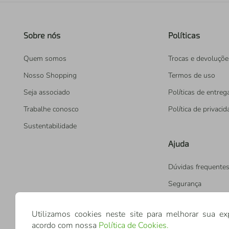
Sobre nós
Políticas
Quem somos
Trocas e devoluçõe
Nosso Shopping
Termos de uso
Seja associado
Políticas de entreg
Trabalhe conosco
Política de privaci
Sustentabilidade
Ajuda
Dúvidas frequente
Segurança
Utilizamos cookies neste site para melhorar sua ex
acordo com nossa
Política de Cookies
.