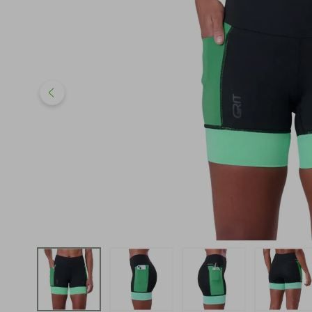
iphone
5
º