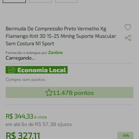
air fryer
4
º
iphone
5
º
Bermuda De Compressão Preto Vermelho Xg
Flamengo Knit 3D 15-25 Mmhg Suporte Muscular
Sem Costura N1 Sport
Zanline
Fornecido e entregue por
Carregando…
Compre com pontos:
11.478
pontos
R$
344
,
33
à vista
em até
6
x de
R$
57
,
38
s/juros
R$
327
,
11
-
5%