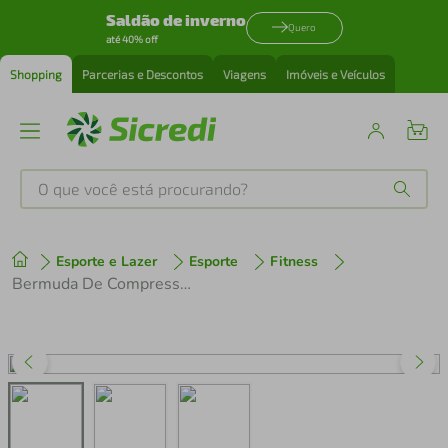
Saldão de inverno
Quero
até 40% off
Shopping
Parcerias e Descontos
Viagens
Imóveis e Veículos
O que você está procurando?
Produtos mais buscados
Esporte e Lazer
Esporte
Fitness
tenis
1
º
Bermuda De Compressão Preto Vermelho Xg Flamengo Knit 3D 15-25 Mmhg Suporte Muscular Sem Costura N1 Sport
cafeteira
2
º
perfume
3
º