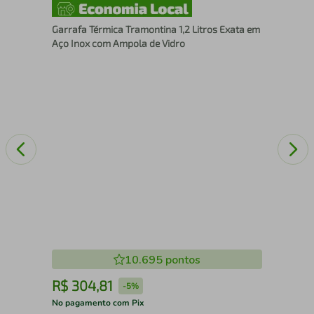
Cal
Garrafa Térmica Tramontina 1,2 Litros Exata em
Fla
Aço Inox com Ampola de Vidro
Mus
10.695
pontos
R$
304
,
81
R
-
5%
No pagamento com Pix
No 