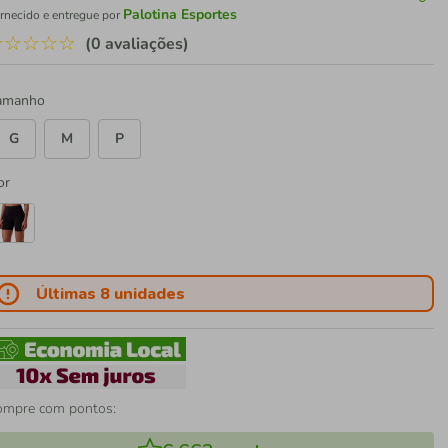
Palotina Esportes
rnecido e entregue por
☆
☆
☆
☆
☆
(0 avaliações)
amanho
G
M
P
or
Últimas 8 unidades
ompre com pontos: