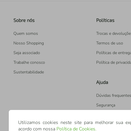
Sobre nós
Políticas
Quem somos
Trocas e devoluçõe
Nosso Shopping
Termos de uso
Seja associado
Políticas de entreg
Trabalhe conosco
Política de privaci
Sustentabilidade
Ajuda
Dúvidas frequente
Segurança
Utilizamos cookies neste site para melhorar sua ex
acordo com nossa
Política de Cookies
.