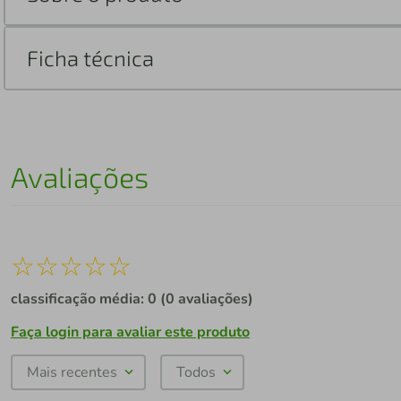
Ficha técnica
Avaliações
☆
☆
☆
☆
☆
classificação média: 0
(0 avaliações)
Faça login para avaliar este produto
Mais recentes
Todos