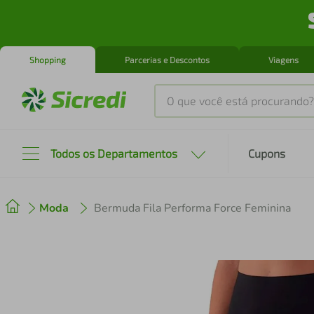
Shopping
Parcerias e Descontos
Viagens
O que você está procurando?
Produtos mais buscados
Todos os Departamentos
Cupons
tenis
1
º
Moda
Bermuda Fila Performa Force Feminina
cafeteira
2
º
perfume
3
º
air fryer
4
º