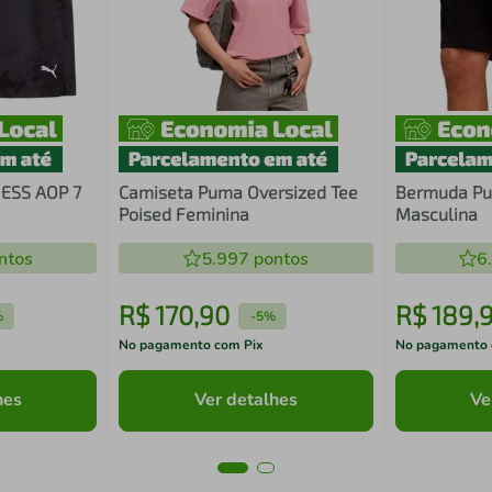
ESS AOP 7
Camiseta Puma Oversized Tee
Bermuda Pu
Poised Feminina
Masculina
ntos
5.997
pontos
6
R$
170
,
90
R$
189
,
%
-
5%
No pagamento com Pix
No pagamento 
hes
Ver detalhes
Ve