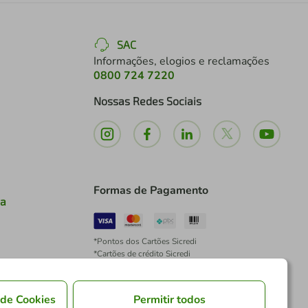
SAC
Informações, elogios e reclamações
0800 724 7220
Nossas Redes Sociais
Formas de Pagamento
ia
*Pontos dos Cartões Sicredi
*Cartões de crédito Sicredi
*Boleto exclusivo para associados PJ
*É vedada a cobrança de preço superior, valor ou
encargo adicional para pagamentos por meio de
 de Cookies
Permitir todos
Pix à vista.