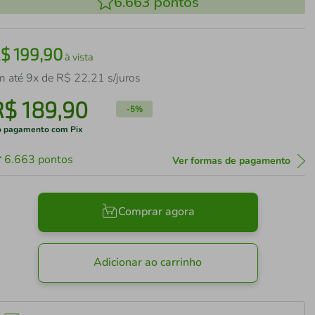
6.663
pontos
R$
199
,
90
à vista
m até
9
x de
R$
22
,
21
s/juros
R$
189
,
90
-
5%
 pagamento com Pix
6.663
pontos
Ver formas de pagamento
Comprar agora
Adicionar ao carrinho