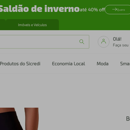
Saldão de inverno
até 40% off
Quero
Imóveis e Veículos
Olá!
Faça seu
Produtos do Sicredi
Economia Local
Moda
Sma
B