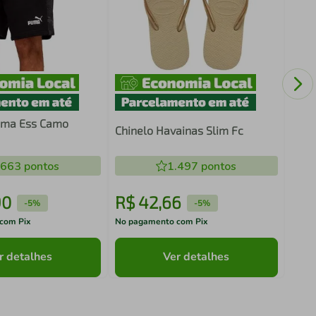
Meia
Pare
ma Ess Camo
Chinelo Havainas Slim Fc
.663
pontos
1.497
pontos
90
R$
42
,
66
R$
-
5%
-
5%
com Pix
No pagamento com Pix
No pa
r detalhes
Ver detalhes