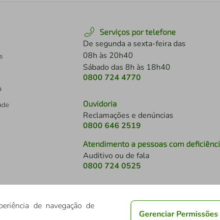
Serviços por telefone
De segunda a sexta-feira das
08h às 20h40
s
Sábado das 8h às 18h40
0800 724 4770
a
Ouvidoria
dade
Reclamações e denúncias
0800 646 2519
Atendimento a pessoas com deficiênc
Auditivo ou de fala
s
0800 724 0525
periência de navegação de
Gerenciar Permissões