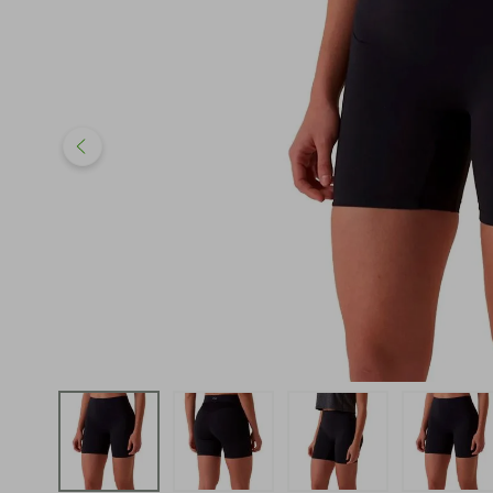
iphone
5
º