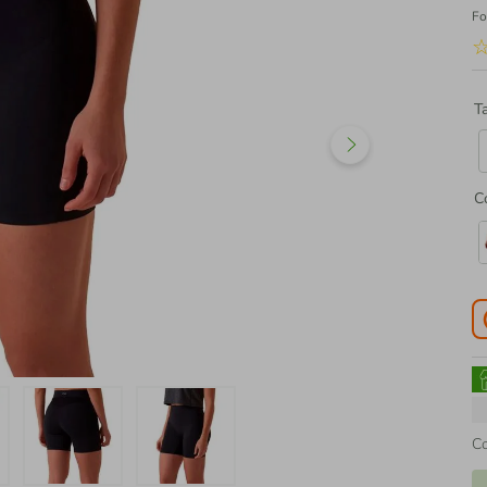
Fo
T
C
C