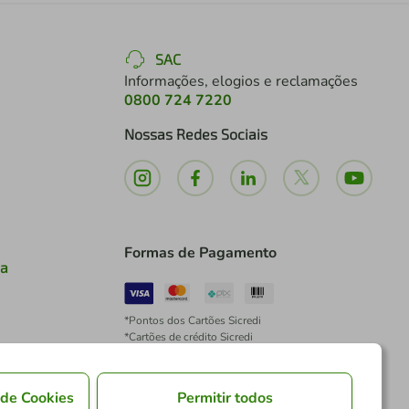
SAC
Informações, elogios e reclamações
0800 724 7220
Nossas Redes Sociais
Formas de Pagamento
ia
*Pontos dos Cartões Sicredi
*Cartões de crédito Sicredi
*Boleto exclusivo para associados PJ
*É vedada a cobrança de preço superior, valor ou
encargo adicional para pagamentos por meio de
 de Cookies
Permitir todos
Pix à vista.