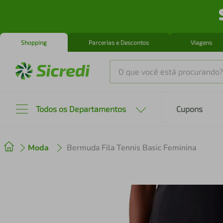
Shopping
Parcerias e Descontos
Viagens
O que você está procurando?
Produtos mais buscados
Todos os Departamentos
Cupons
tenis
1
º
Moda
Bermuda Fila Tennis Basic Feminina
cafeteira
2
º
perfume
3
º
air fryer
4
º