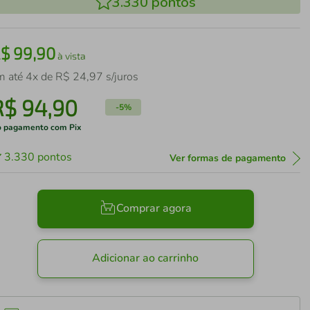
3.330
pontos
R$
99
,
90
à vista
m até
4
x de
R$
24
,
97
s/juros
R$
94
,
90
-
5%
 pagamento com Pix
3.330
pontos
Ver formas de pagamento
Comprar agora
Adicionar ao carrinho