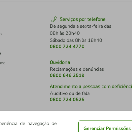
Serviços por telefone
De segunda a sexta-feira das
08h às 20h40
s
Sábado das 8h às 18h40
0800 724 4770
a
Ouvidoria
dade
Reclamações e denúncias
0800 646 2519
Atendimento a pessoas com deficiênc
Auditivo ou de fala
s
0800 724 0525
periência de navegação de
Gerenciar Permissões