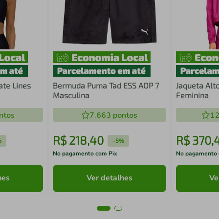
ate Lines
Bermuda Puma Tad ESS AOP 7
Jaqueta Alto
Masculina
Feminina
ntos
7.663
pontos
12
R$
218
,
40
R$
370
,
%
-
5%
No pagamento com Pix
No pagamento 
hes
Ver detalhes
Ve