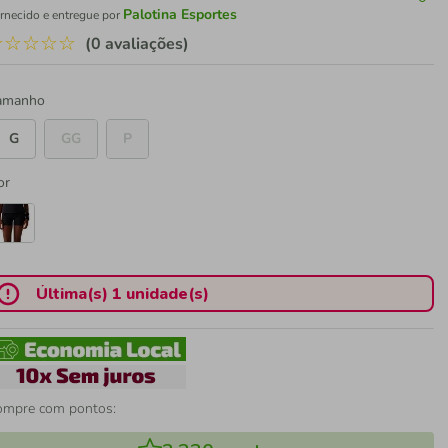
Palotina Esportes
rnecido e entregue por
☆
☆
☆
☆
☆
(0 avaliações)
amanho
G
GG
P
or
Última(s) 1 unidade(s)
ompre com pontos: