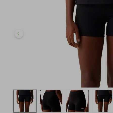
iphone
5
º