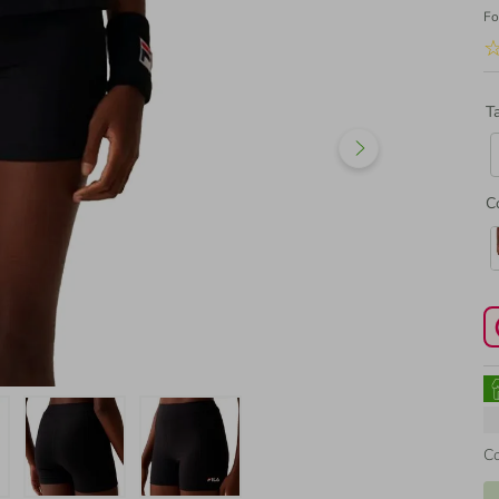
Fo
T
C
C