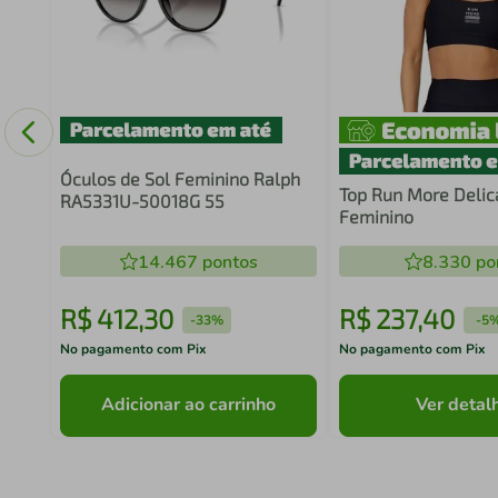
Óculos de Sol Feminino Ralph
Top Run More Delic
RA5331U-50018G 55
Feminino
14.467
pontos
8.330
po
R$
412
,
30
R$
237
,
40
-
33%
-
5
No pagamento com Pix
No pagamento com Pix
Adicionar ao carrinho
Ver detal