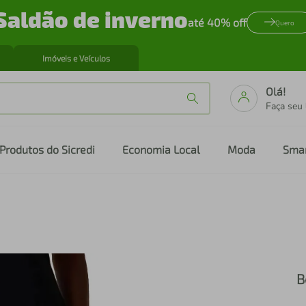
Saldão de inverno
até 40% off
Quero
Imóveis e Veículos
Olá!
Faça seu
Produtos do Sicredi
Economia Local
Moda
Sma
B