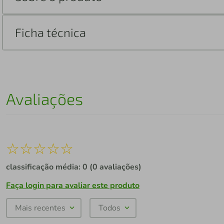
Ficha técnica
Avaliações
☆
☆
☆
☆
☆
classificação média: 0
(0 avaliações)
Faça login para avaliar este produto
Mais recentes
Todos