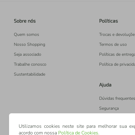
Sobre nós
Políticas
Quem somos
Trocas e devoluçõe
Nosso Shopping
Termos de uso
Seja associado
Políticas de entreg
Trabalhe conosco
Política de privaci
Sustentabilidade
Ajuda
Dúvidas frequente
Segurança
Utilizamos cookies neste site para melhorar sua ex
acordo com nossa
Política de Cookies
.