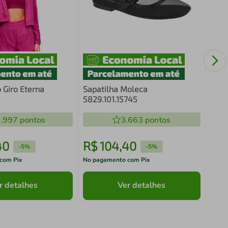
Chin
 Giro Eterna
Sapatilha Moleca
5829.101.15745
.997
pontos
3.663
pontos
40
R$
104
,
40
R$
-
5%
-
5%
com Pix
No pagamento com Pix
No pa
r detalhes
Ver detalhes