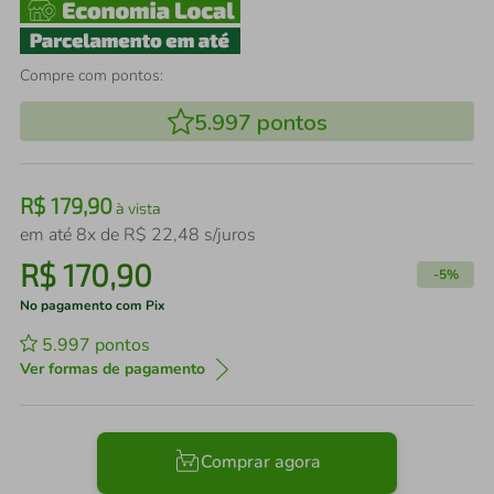
Compre com pontos:
5.997
pontos
R$
179
,
90
à vista
em até
8
x de
R$
22
,
48
s/juros
R$
170
,
90
-
5%
No pagamento com Pix
5.997
pontos
Ver formas de pagamento
Comprar agora