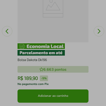
Bolsa Dakota Dk196
6.663
pontos
R$
189
,
90
R
-
5%
No pagamento com Pix
No 
Adicionar ao carrinho