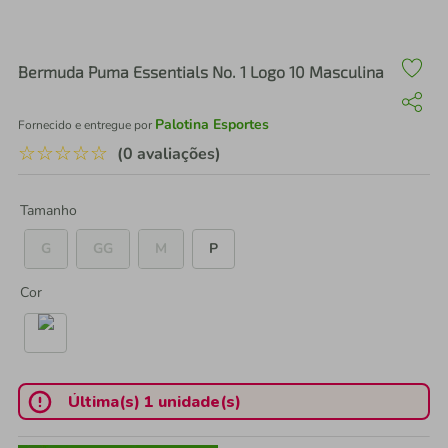
air fryer
4
º
iphone
5
º
Bermuda Puma Essentials No. 1 Logo 10 Masculina
Palotina Esportes
Fornecido e entregue por
☆
☆
☆
☆
☆
(0 avaliações)
Tamanho
G
GG
M
P
Cor
Última(s) 1 unidade(s)