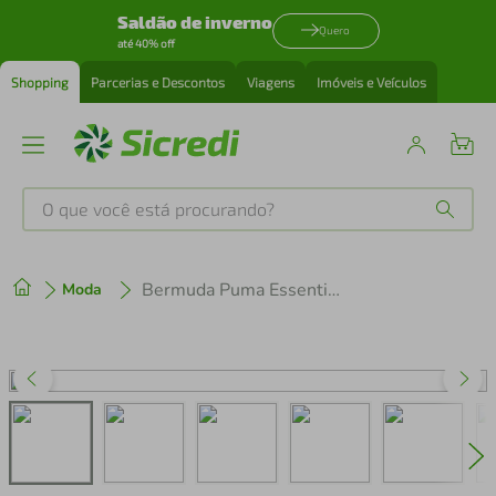
Saldão de inverno
Quero
até 40% off
Shopping
Parcerias e Descontos
Viagens
Imóveis e Veículos
O que você está procurando?
Produtos mais buscados
Bermuda Puma Essentials No. 1 Logo 10 Masculina
Moda
tenis
1
º
cafeteira
2
º
perfume
3
º