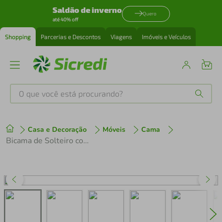
Saldão de inverno
Quero
até 40% off
Shopping
Parcerias e Descontos
Viagens
Imóveis e Veículos
O que você está procurando?
Produtos mais buscados
Casa e Decoração
Móveis
Cama
tenis
1
º
Bicama de Solteiro com Guarda-Roupas Dublin Multimóveis MP4032 Branca
cafeteira
2
º
perfume
3
º