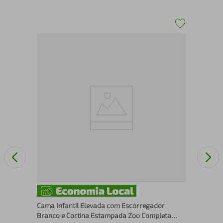
s
Tre
Nic
Móv
Cama Infantil Elevada com Escorregador
Branco e Cortina Estampada Zoo Completa