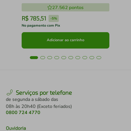
Móveis
27.562
pontos
R$
785
,
51
R
-
5%
No pagamento com Pix
No 
Adicionar ao carrinho
Serviços por telefone
de segunda a sábado das
08h às 20h40 (Exceto feriados)
0800 724 4770
Ouvidoria