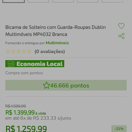
air fryer
4
º
iphone
5
º
Bicama de Solteiro com Guarda-Roupas Dublin
Multimóveis MP4032 Branca
Multimóveis
Fornecido e entregue por
☆
☆
☆
☆
☆
(0 avaliações)
Compre com pontos:
46.666
pontos
R$
1
.
599
,
99
R$
1
.
399
,
99
à vista
em até
6
x de
R$
233
,
33
s/juros
R$
1
.
259
,
99
-
21%