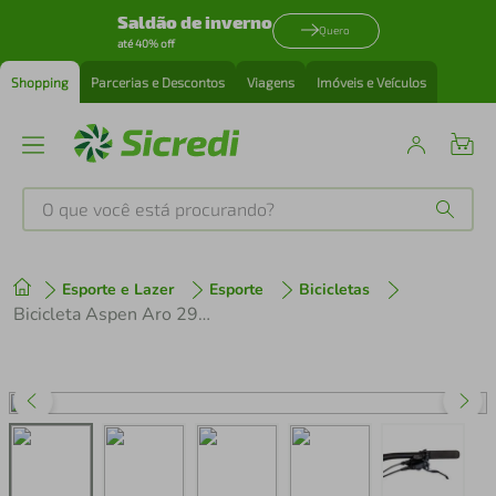
Saldão de inverno
Quero
até 40% off
Shopping
Parcerias e Descontos
Viagens
Imóveis e Veículos
O que você está procurando?
Produtos mais buscados
Esporte e Lazer
Esporte
Bicicletas
tenis
1
º
Bicicleta Aspen Aro 29 Tamanho M Azul 24v Freio a Disco Hidráulico 2025
cafeteira
2
º
perfume
3
º