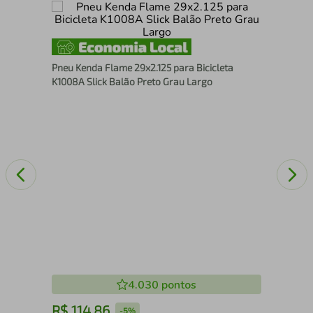
thor
Tri
Xal
Pneu Kenda Flame 29x2.125 para Bicicleta
K1008A Slick Balão Preto Grau Largo
4.030
pontos
R$
114
,
86
R
-
5%