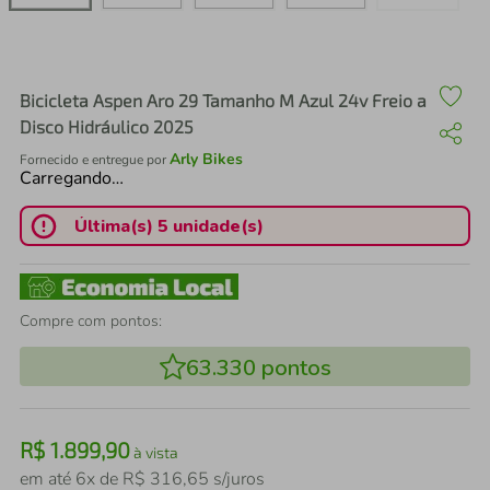
air fryer
4
º
iphone
5
º
Bicicleta Aspen Aro 29 Tamanho M Azul 24v Freio a
Disco Hidráulico 2025
Arly Bikes
Fornecido e entregue por
Carregando…
Última(s) 5 unidade(s)
Compre com pontos:
63.330
pontos
R$
1
.
899
,
90
à vista
em até
6
x de
R$
316
,
65
s/juros