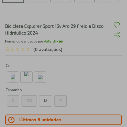
air fryer
4
º
iphone
5
º
Bicicleta Explorer Sport 16v Aro 29 Freio a Disco
Hidráulico 2024
Arly Bikes
Fornecido e entregue por
☆
☆
☆
☆
☆
(0 avaliações)
Cor
Tamanho
G
GG
M
P
Últimas 8 unidades