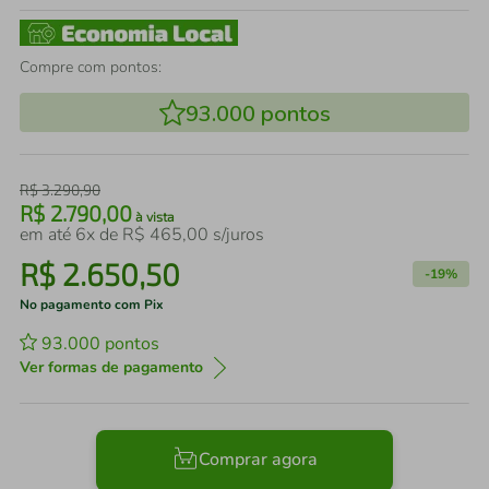
Compre com pontos:
93.000
pontos
R$
3
.
290
,
90
R$
2
.
790
,
00
à vista
em até
6
x de
R$
465
,
00
s/juros
R$
2
.
650
,
50
-
19%
No pagamento com Pix
93.000
pontos
Ver formas de pagamento
Comprar agora