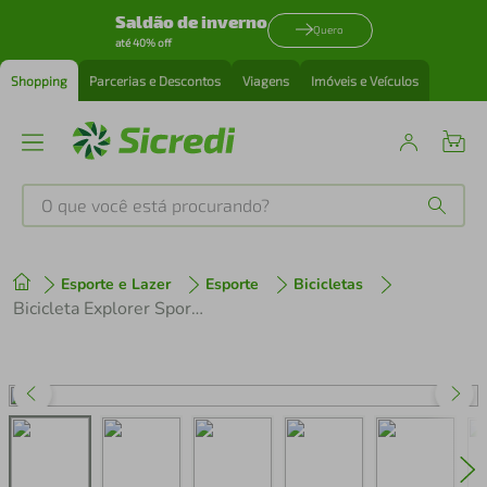
Saldão de inverno
Quero
até 40% off
Shopping
Parcerias e Descontos
Viagens
Imóveis e Veículos
O que você está procurando?
Produtos mais buscados
Esporte e Lazer
Esporte
Bicicletas
tenis
1
º
Bicicleta Explorer Sport 16v Aro 29 Freio a Disco Hidráulico 2024
cafeteira
2
º
perfume
3
º