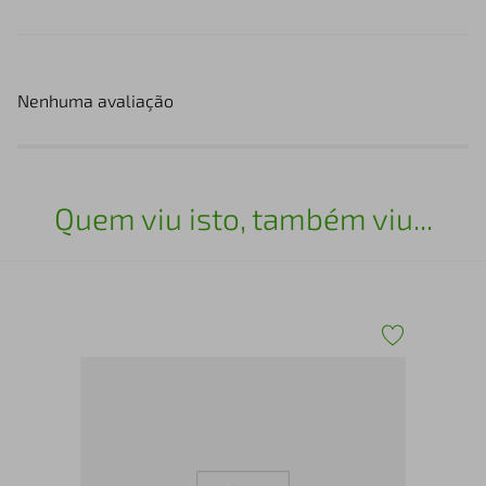
Nenhuma avaliação
Quem viu isto, também viu...
Bic
com