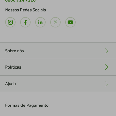
0800 724 7220
Nossas Redes Sociais
Sobre nós
+
Políticas
+
Ajuda
+
Formas de Pagamento