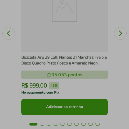
Bicicleta Aro 29 Colli Nantes 21 Marchas Freio a
Disco Quadro Preto Fosco e Amarelo Neon
35.053
pontos
R$
999
,
00
R
-
5%
No pagamento com Pix
No 
Adicionar ao carrinho