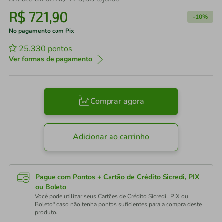
R$
721
,
90
-
10%
No pagamento com Pix
25.330
pontos
Ver formas de pagamento
Comprar agora
Adicionar ao carrinho
Pague com Pontos + Cartão de Crédito Sicredi, PIX
ou Boleto
Você pode utilizar seus Cartões de Crédito Sicredi , PIX ou
Boleto* caso não tenha pontos suficientes para a compra deste
produto.