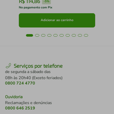
R$
114
,
86
R
-
5%
No pagamento com Pix
No 
Adicionar ao carrinho
Serviços por telefone
de segunda a sábado das
08h às 20h40 (Exceto feriados)
0800 724 4770
Ouvidoria
Reclamações e denúncias
0800 646 2519