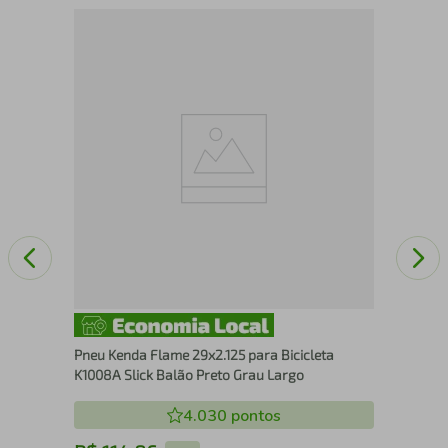
Aro
Par
Pneu Kenda Flame 29x2.125 para Bicicleta
K1008A Slick Balão Preto Grau Largo
4.030
pontos