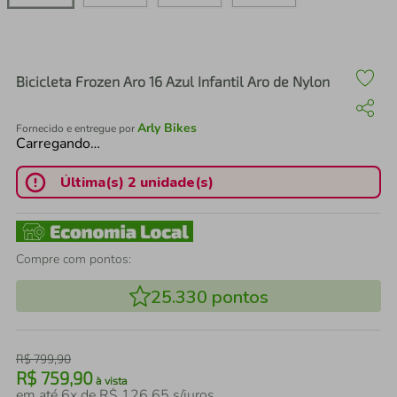
air fryer
4
º
iphone
5
º
Bicicleta Frozen Aro 16 Azul Infantil Aro de Nylon
Arly Bikes
Fornecido e entregue por
Carregando…
Última(s) 2 unidade(s)
Compre com pontos:
25.330
pontos
R$
799
,
90
R$
759
,
90
à vista
em até
6
x de
R$
126
,
65
s/juros