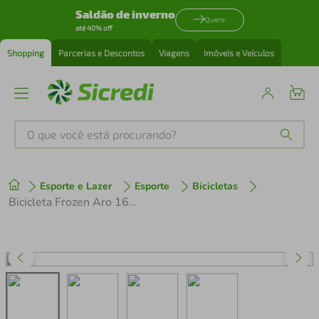
Saldão de inverno
Quero
até 40% off
Shopping
Parcerias e Descontos
Viagens
Imóveis e Veículos
O que você está procurando?
Produtos mais buscados
Esporte e Lazer
Esporte
Bicicletas
tenis
1
º
Bicicleta Frozen Aro 16 Azul Infantil Aro de Nylon
cafeteira
2
º
perfume
3
º