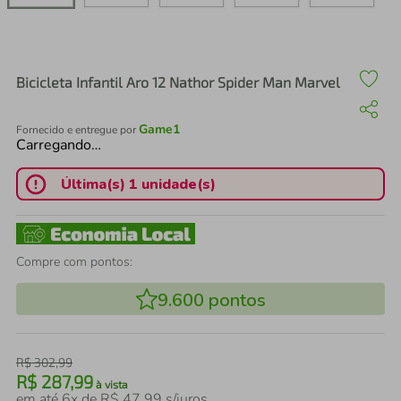
air fryer
4
º
iphone
5
º
Bicicleta Infantil Aro 12 Nathor Spider Man Marvel
Game1
Fornecido e entregue por
Carregando…
Última(s) 1 unidade(s)
Compre com pontos:
9.600
pontos
R$
302
,
99
R$
287
,
99
à vista
em até
6
x de
R$
47
,
99
s/juros