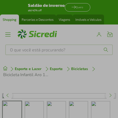
Saldão de inverno
Quero
até 40% off
Shopping
Parcerias e Descontos
Viagens
Imóveis e Veículos
O que você está procurando?
Produtos mais buscados
Esporte e Lazer
Esporte
Bicicletas
tenis
1
º
Bicicleta Infantil Aro 12 Nathor Spider Man Marvel
cafeteira
2
º
perfume
3
º