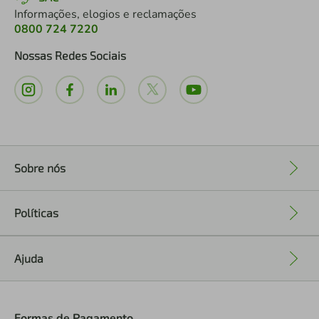
Informações, elogios e reclamações
0800 724 7220
Nossas Redes Sociais
Sobre nós
+
Políticas
+
Ajuda
+
Formas de Pagamento