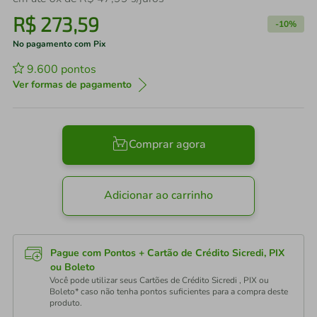
R$
273
,
59
-
10%
No pagamento com Pix
9.600
pontos
Ver formas de pagamento
Comprar agora
Adicionar ao carrinho
Pague com Pontos + Cartão de Crédito Sicredi, PIX
ou Boleto
Você pode utilizar seus Cartões de Crédito Sicredi , PIX ou
Boleto* caso não tenha pontos suficientes para a compra deste
produto.