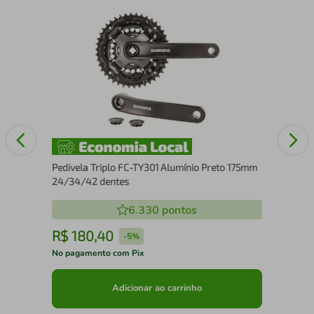
relo
Câm
Gr
Pedivela Triplo FC-TY301 Alumínio Preto 175mm
24/34/42 dentes
6.330
pontos
R$
180
,
40
R
-
5%
No pagamento com Pix
No 
Adicionar ao carrinho