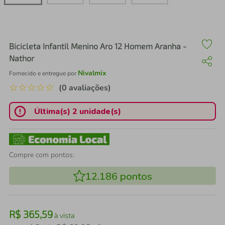
air fryer
4
º
iphone
5
º
Bicicleta Infantil Menino Aro 12 Homem Aranha -
Nathor
Nivalmix
Fornecido e entregue por
☆
☆
☆
☆
☆
(0 avaliações)
Última(s) 2 unidade(s)
Compre com pontos:
12.186
pontos
R$
365
,
59
à vista