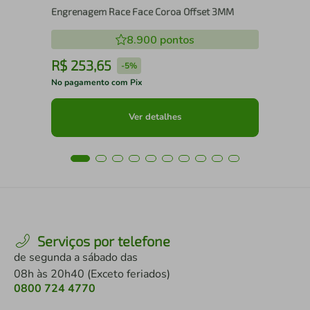
Engrenagem Race Face Coroa Offset 3MM
8.900
pontos
R$
253
,
65
R
-
5%
No pagamento com Pix
No 
Ver detalhes
Serviços por telefone
de segunda a sábado das
08h às 20h40 (Exceto feriados)
0800 724 4770