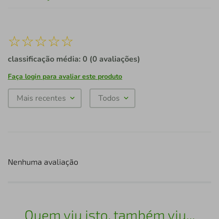
☆
☆
☆
☆
☆
classificação média: 0
(0 avaliações)
Faça login para avaliar este produto
Mais recentes
Todos
Nenhuma avaliação
Quem viu isto, também viu...