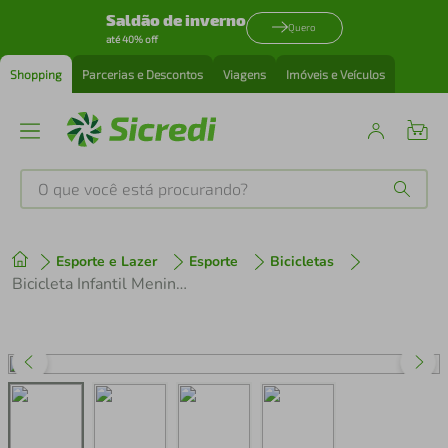
Saldão de inverno
Quero
até 40% off
Shopping
Parcerias e Descontos
Viagens
Imóveis e Veículos
O que você está procurando?
Produtos mais buscados
Esporte e Lazer
Esporte
Bicicletas
tenis
1
º
Bicicleta Infantil Menino Aro 12 Homem Aranha - Nathor
cafeteira
2
º
perfume
3
º