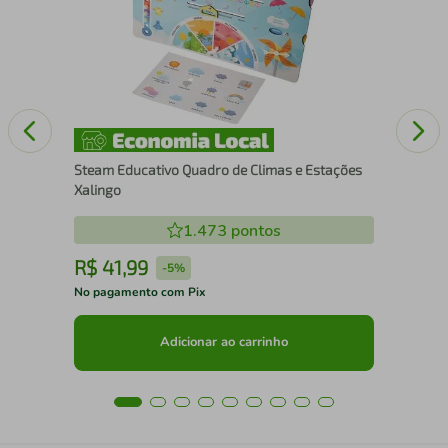
Des
Steam Educativo Quadro de Climas e Estações
Xalingo
1.473
pontos
R$
41
,
99
R
-
5%
No pagamento com Pix
No 
Adicionar ao carrinho