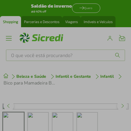
Saldão de inverno
Quero
até 40% off
Shopping
Parcerias e Descontos
Viagens
Imóveis e Veículos
O que você está procurando?
Produtos mais buscados
Beleza e Saúde
Infantil e Gestante
Infantil
tenis
1
º
Bico para Mamadeira BUBA Fluxo 4 Easy Flow - Kit com 2 Unidades
cafeteira
2
º
perfume
3
º