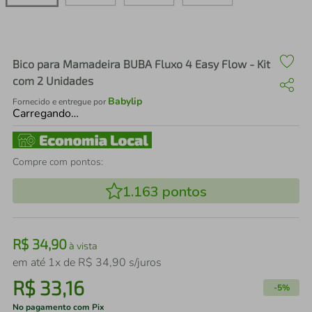
air fryer
4
º
iphone
5
º
Bico para Mamadeira BUBA Fluxo 4 Easy Flow - Kit
com 2 Unidades
Babylip
Fornecido e entregue por
Carregando…
Compre com pontos:
1.163
pontos
R$
34
,
90
à vista
em até
1
x de
R$
34
,
90
s/juros
R$
33
,
16
-
5%
No pagamento com Pix