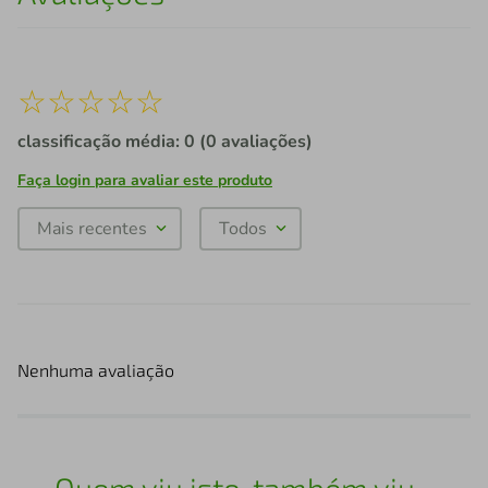
☆
☆
☆
☆
☆
classificação média: 0
(0 avaliações)
Faça login para avaliar este produto
Mais recentes
Todos
Nenhuma avaliação
Quem viu isto, também viu...