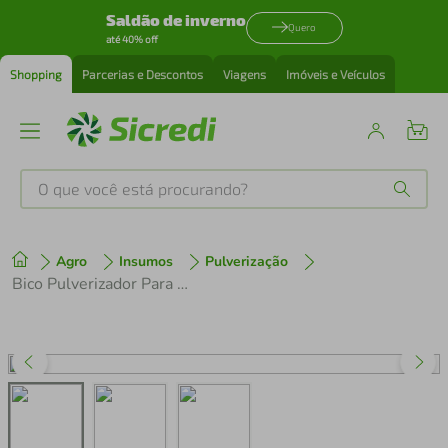
Saldão de inverno
Quero
até 40% off
Shopping
Parcerias e Descontos
Viagens
Imóveis e Veículos
O que você está procurando?
Produtos mais buscados
Agro
Insumos
Pulverização
tenis
1
º
Bico Pulverizador Para Pulverizador Manual Tramontina de 1,5 Litros e 2 Litros
cafeteira
2
º
perfume
3
º