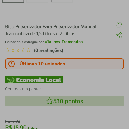
air fryer
4
º
iphone
5
º
Bico Pulverizador Para Pulverizador Manual
Tramontina de 1,5 Litros e 2 Litros
Via Inox Tramontina
Fornecido e entregue por
☆
☆
☆
☆
☆
(0 avaliações)
Últimas 10 unidades
Compre com pontos:
530
pontos
R$
16
,
92
R$
15
,
90
à vista