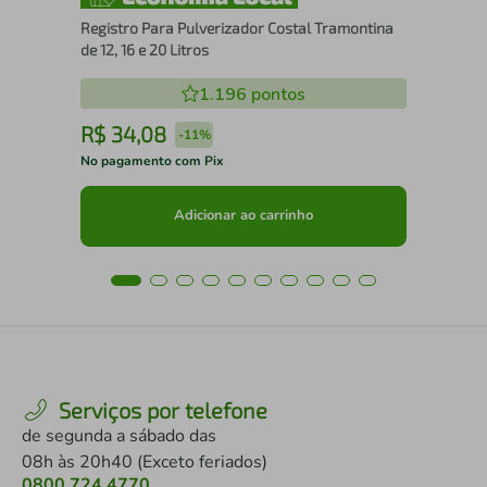
Registro Para Pulverizador Costal Tramontina
de 12, 16 e 20 Litros
1.196
pontos
R$
34
,
08
R
-
11%
No pagamento com Pix
No 
Adicionar ao carrinho
Serviços por telefone
de segunda a sábado das
08h às 20h40 (Exceto feriados)
0800 724 4770