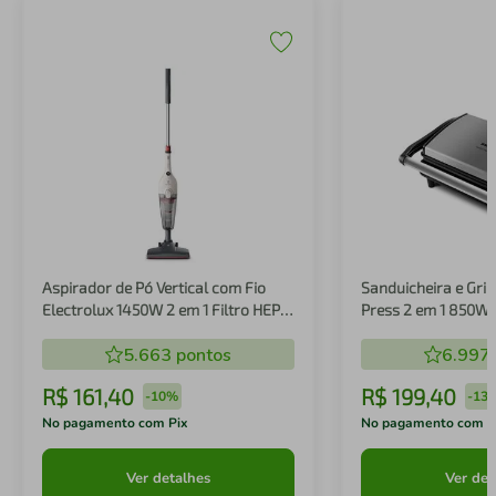
Aspirador de Pó Vertical com Fio
Sanduicheira e Gril
Electrolux 1450W 2 em 1 Filtro HEPA
Press 2 em 1 850W
Branco (STK14B)
5.663
pontos
6.997
R$
161
,
40
R$
199
,
40
-
10%
-
13
No pagamento com Pix
No pagamento com P
Ver detalhes
Ver det