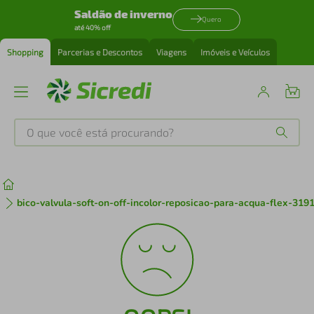
Saldão de inverno
Quero
até 40% off
Shopping
Parcerias e Descontos
Viagens
Imóveis e Veículos
O que você está procurando?
Produtos mais buscados
tenis
1
º
bico-valvula-soft-on-off-incolor-reposicao-para-acqua-flex-319
cafeteira
2
º
perfume
3
º