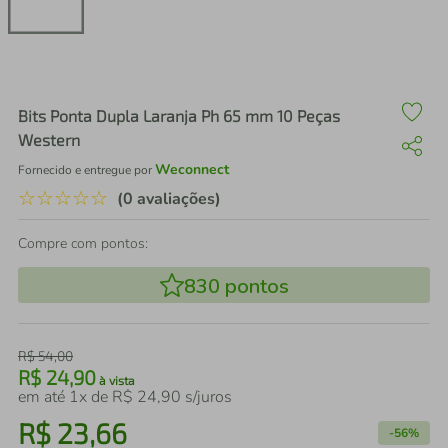
air fryer
4
º
iphone
5
º
Bits Ponta Dupla Laranja Ph 65 mm 10 Peças
Western
Weconnect
Fornecido e entregue por
☆
☆
☆
☆
☆
(0 avaliações)
Compre com pontos:
830
pontos
R$
54
,
00
R$
24
,
90
à vista
em até
1
x de
R$
24
,
90
s/juros
R$
23
,
66
-
56%