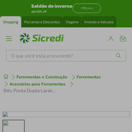
Saldão de inverno
Quero
até 40% off
Shopping
Parcerias e Descontos
Viagens
Imóveis e Veículos
O que você está procurando?
Produtos mais buscados
Ferramentas e Construção
Ferramentas
tenis
1
º
Acessórios para Ferramentas
Bits Ponta Dupla Laranja Ph 65 mm 10 Peças Western
cafeteira
2
º
perfume
3
º