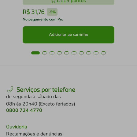
1.114
pontos
R$
31
,
76
R
-
5%
No pagamento com Pix
No 
Adicionar ao carrinho
Serviços por telefone
de segunda a sábado das
08h às 20h40 (Exceto feriados)
0800 724 4770
Ouvidoria
Reclamações e denúncias