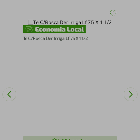
Te C/Rosca Der Irriga Lf 75 X 1 1/2
Tam