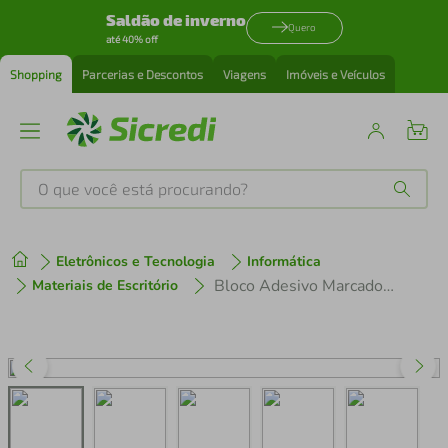
Saldão de inverno
Quero
até 40% off
Shopping
Parcerias e Descontos
Viagens
Imóveis e Veículos
O que você está procurando?
Produtos mais buscados
Eletrônicos e Tecnologia
Informática
tenis
1
º
Bloco Adesivo Marcador de Página 19x75mm 4 Cores Neon 200 Folhas Keep - EI022 EI022
Materiais de Escritório
cafeteira
2
º
perfume
3
º