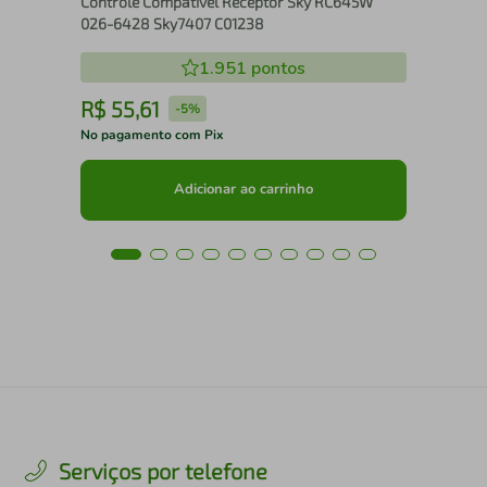
Controle Compatível Receptor Sky RC645W
026-6428 Sky7407 C01238
1.951
pontos
R$
55
,
61
R
-
5%
No pagamento com Pix
No 
Adicionar ao carrinho
Serviços por telefone