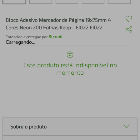
air fryer
4
º
iphone
5
º
Bloco Adesivo Marcador de Página 19x75mm 4
Cores Neon 200 Folhas Keep - EI022 EI022
Sicredi
Fornecido e entregue por
Carregando…
Este produto está indisponível no
momento
Sobre o produto