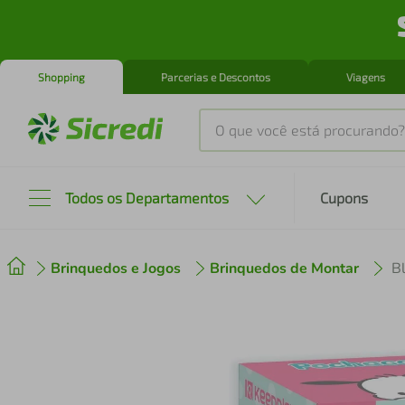
Shopping
Parcerias e Descontos
Viagens
O que você está procurando?
Produtos mais buscados
Todos os Departamentos
Cupons
tenis
1
º
Brinquedos e Jogos
Brinquedos de Montar
cafeteira
2
º
perfume
3
º
air fryer
4
º