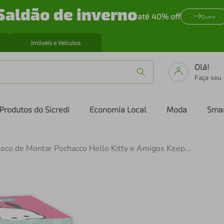
Saldão de inverno
até 40% off
Quero
Imóveis e Veículos
Olá!
Faça seu
Produtos do Sicredi
Economia Local
Moda
Sma
Bloco de Montar Pochacco Hello Kitty e Amigos Keepplay