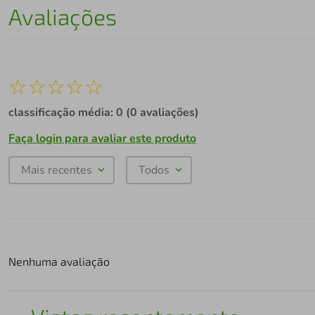
Avaliações
☆
☆
☆
☆
☆
classificação média: 0
(0 avaliações)
Faça login para avaliar este produto
Mais recentes
Todos
Nenhuma avaliação