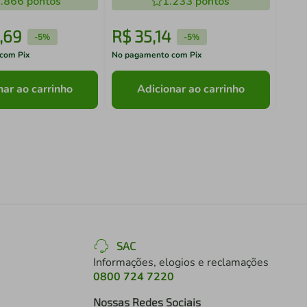
.866
pontos
1.233
pontos
,
69
R$
35
,
14
R$
-
5%
-
5%
com Pix
No pagamento com Pix
No pa
nar ao carrinho
Adicionar ao carrinho
SAC
Informações, elogios e reclamações
0800 724 7220
Nossas Redes Sociais