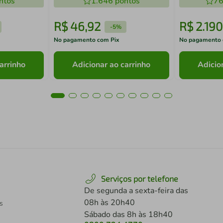
ntos
1.646
pontos
76
R$
46
,
92
R$
2
.
190
-
5%
No pagamento com Pix
No pagamento 
arrinho
Adicionar ao carrinho
Adicio
Serviços por telefone
De segunda a sexta-feira das
08h às 20h40
s
Sábado das 8h às 18h40