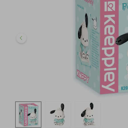
iphone
5
º