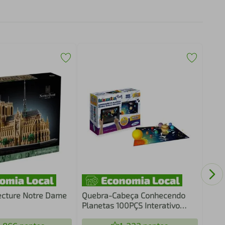
Bloc
Stat
Pau
ecture Notre Dame
Quebra-Cabeça Conhecendo
Planetas 100PÇS Interativo
Xalingo