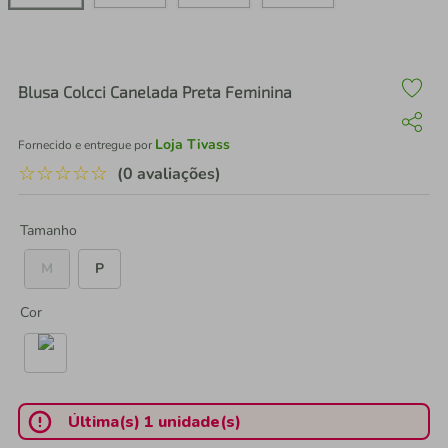
air fryer
4
º
iphone
5
º
Blusa Colcci Canelada Preta Feminina
Loja Tivass
Fornecido e entregue por
☆
☆
☆
☆
☆
(0 avaliações)
Tamanho
M
P
Cor
Última(s) 1 unidade(s)