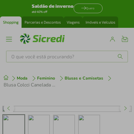
Saldão de inverno
Quero
até 40% off
Shopping
Parcerias e Descontos
Viagens
Imóveis e Veículos
O que você está procurando?
Produtos mais buscados
Moda
Feminino
Blusas e Camisetas
tenis
1
º
Blusa Colcci Canelada Preta Feminina
cafeteira
2
º
perfume
3
º