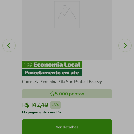
Camiseta Feminina Fila Sun Protect Breezy
5.000
pontos
R$
142
,
49
R
-
5%
No pagamento com Pix
No 
Ver detalhes