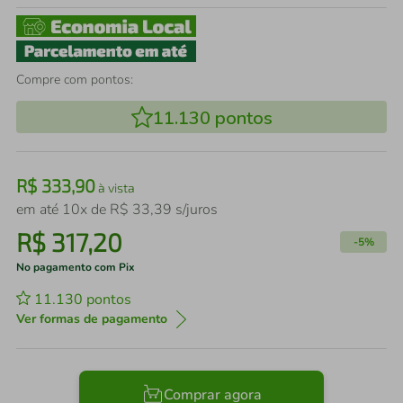
Compre com pontos:
11.130
pontos
R$
333
,
90
à vista
em até
10
x de
R$
33
,
39
s/juros
R$
317
,
20
-
5%
No pagamento com Pix
11.130
pontos
Ver formas de pagamento
Comprar agora