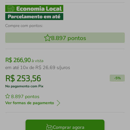
Compre com pontos:
8.897
pontos
R$
266
,
90
à vista
em até
10
x de
R$
26
,
69
s/juros
R$
253
,
56
-
5%
No pagamento com Pix
8.897
pontos
Ver formas de pagamento
Comprar agora