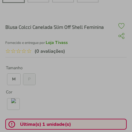
air fryer
4
º
iphone
5
º
Blusa Colcci Canelada Slim Off Shell Feminina
Loja Tivass
Fornecido e entregue por
☆
☆
☆
☆
☆
(0 avaliações)
Tamanho
M
P
Cor
Última(s) 1 unidade(s)