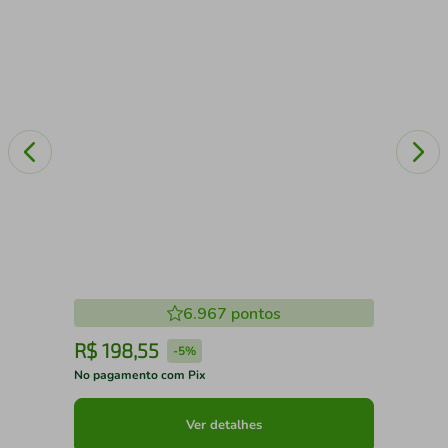
6.967
pontos
R$
198
,
55
R
-
5%
No pagamento com Pix
No 
Ver detalhes