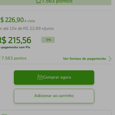
7.563
pontos
R$
226
,
90
à vista
m até
10
x de
R$
22
,
69
s/juros
R$
215
,
56
-
5%
 pagamento com Pix
7.563
pontos
Ver formas de pagamento
Comprar agora
Adicionar ao carrinho