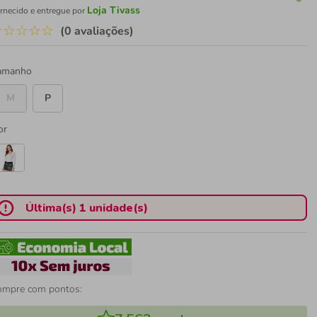
Loja Tivass
rnecido e entregue por
☆
☆
☆
☆
☆
(0 avaliações)
amanho
M
P
or
Última(s) 1 unidade(s)
ompre com pontos: