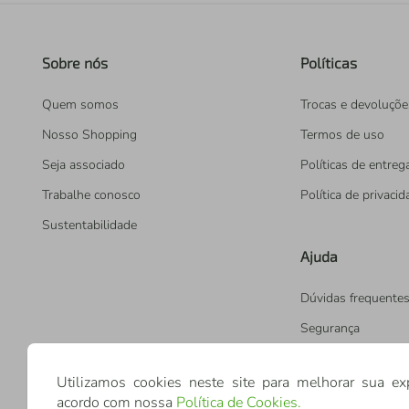
Sobre nós
Políticas
Quem somos
Trocas e devoluçõe
Nosso Shopping
Termos de uso
Seja associado
Políticas de entreg
Trabalhe conosco
Política de privaci
Sustentabilidade
Ajuda
Dúvidas frequente
Segurança
Utilizamos cookies neste site para melhorar sua ex
acordo com nossa
Política de Cookies
.