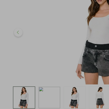
iphone
5
º