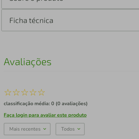
Ficha técnica
Avaliações
☆
☆
☆
☆
☆
classificação média: 0
(0 avaliações)
Faça login para avaliar este produto
Mais recentes
Todos