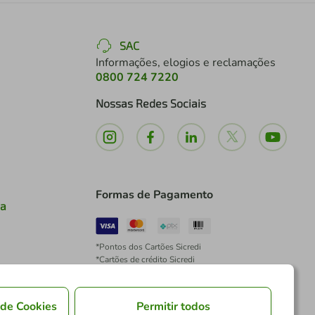
SAC
Informações, elogios e reclamações
0800 724 7220
Nossas Redes Sociais
Formas de Pagamento
ia
*Pontos dos Cartões Sicredi
*Cartões de crédito Sicredi
*Boleto exclusivo para associados PJ
*É vedada a cobrança de preço superior, valor ou
encargo adicional para pagamentos por meio de
 de Cookies
Permitir todos
Pix à vista.