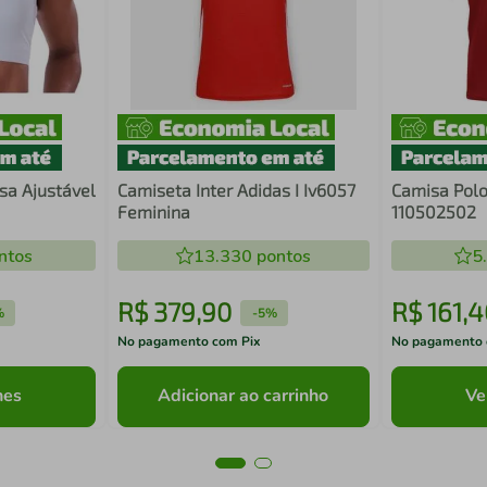
sa Ajustável
Camiseta Inter Adidas I Iv6057
Camisa Polo
Feminina
110502502
ntos
13.330
pontos
5
R$
379
,
90
R$
161
,
4
%
-
5%
No pagamento com Pix
No pagamento 
hes
Adicionar ao carrinho
Ve