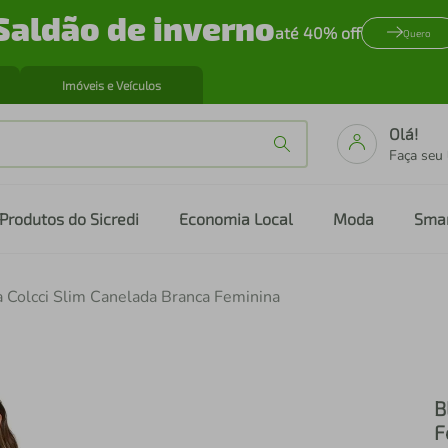
Saldão de inverno
até 40% off
Quero
Imóveis e Veículos
Olá!
Faça seu
Produtos do Sicredi
Economia Local
Moda
Sma
 Colcci Slim Canelada Branca Feminina
B
F