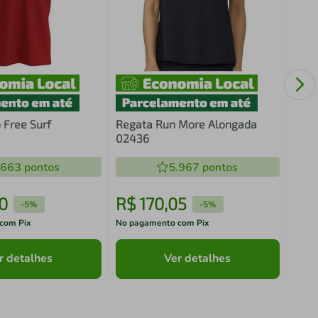
Top 
Lilá
 Free Surf
Regata Run More Alongada
02436
.663
pontos
5.967
pontos
0
R$
170
,
05
R$
-
5%
-
5%
com Pix
No pagamento com Pix
No pa
r detalhes
Ver detalhes