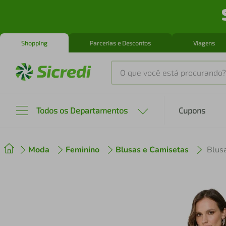
Shopping
Parcerias e Descontos
Viagens
O que você está procurando?
Produtos mais buscados
Todos os Departamentos
Cupons
tenis
1
º
Moda
Feminino
Blusas e Camisetas
Blusa
cafeteira
2
º
perfume
3
º
air fryer
4
º