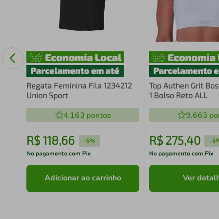
Regata Feminina Fila 1234212
Top Authen Grit Bos
Union Sport
1 Bolso Reto ALL
4.163
pontos
9.663
po
R$
118
,
66
R$
275
,
40
-
5%
-
5
No pagamento com Pix
No pagamento com Pix
Adicionar ao carrinho
Ver detal