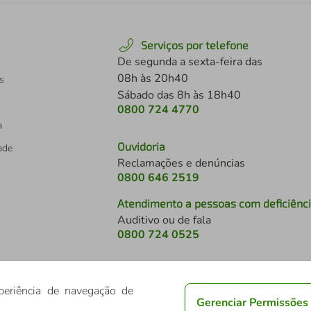
Serviços por telefone
De segunda a sexta-feira das
08h às 20h40
s
Sábado das 8h às 18h40
0800 724 4770
a
Ouvidoria
dade
Reclamações e denúncias
0800 646 2519
Atendimento a pessoas com deficiênc
Auditivo ou de fala
s
0800 724 0525
periência de navegação de
Gerenciar Permissões