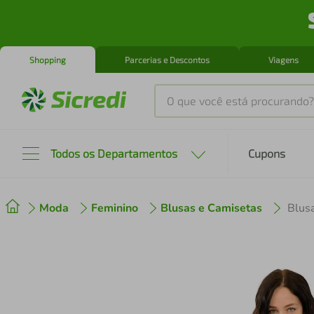
Shopping
Parcerias e Descontos
Viagens
O que você está procurando?
Produtos mais buscados
Todos os Departamentos
Cupons
tenis
1
º
Moda
Feminino
Blusas e Camisetas
cafeteira
2
º
perfume
3
º
air fryer
4
º