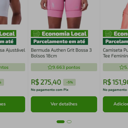
sa Ajustável
Bermuda Authen Grit Bossa 3
Camiseta P
Bolsos 18cm
Tee Feminin
ntos
9.663
pontos
5
R$
275
,
40
R$
151
,
9
%
-
5%
No pagamento com Pix
No pagamento 
hes
Ver detalhes
Adicio