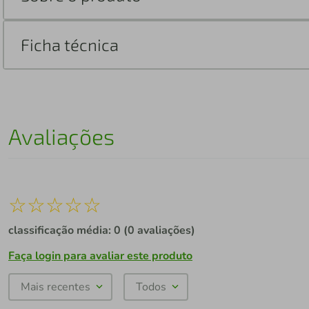
Ficha técnica
Avaliações
☆
☆
☆
☆
☆
classificação média: 0
(0 avaliações)
Faça login para avaliar este produto
Mais recentes
Todos