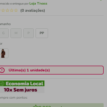
Loja Tivass
rnecido e entregue por
☆
☆
☆
☆
☆
(0 avaliações)
amanho
G
M
P
PP
or
Última(s) 1 unidade(s)
ompre com pontos: