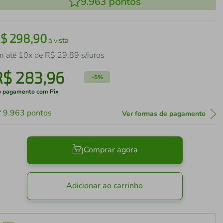
9.963
pontos
R$
298
,
90
à vista
m até
10
x de
R$
29
,
89
s/juros
R$
283
,
96
-
5%
 pagamento com Pix
9.963
pontos
Ver formas de pagamento
Comprar agora
Adicionar ao carrinho