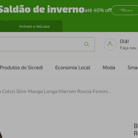
Saldão de inverno
até 40% off
Quero
Imóveis e Veículos
Olá!
Faça seu
Produtos do Sicredi
Economia Local
Moda
Sma
Blusa Colcci Slim Manga Longa Marrom Roccia Feminina
B
R