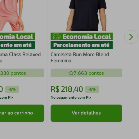
Cami
Coll
uma Class Relaxed
Camiseta Run More Blend
a
Feminina
.330
pontos
7.663
pontos
0
R$
218
,
40
R$
-
5%
-
5%
com Pix
No pagamento com Pix
No pa
nar ao carrinho
Ver detalhes