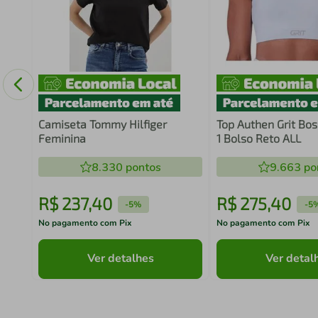
30
Camiseta Tommy Hilfiger
Top Authen Grit Bos
Feminina
1 Bolso Reto ALL
8.330
pontos
9.663
po
R$
237
,
40
R$
275
,
40
-
5%
-
5
No pagamento com Pix
No pagamento com Pix
Ver detalhes
Ver detal