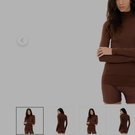
iphone
5
º