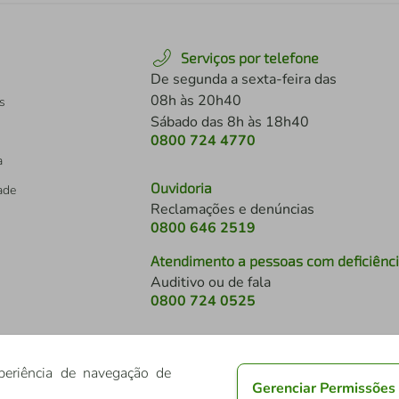
Serviços por telefone
De segunda a sexta-feira das
08h às 20h40
s
Sábado das 8h às 18h40
0800 724 4770
a
Ouvidoria
dade
Reclamações e denúncias
0800 646 2519
Atendimento a pessoas com deficiênc
Auditivo ou de fala
s
0800 724 0525
periência de navegação de
Gerenciar Permissões