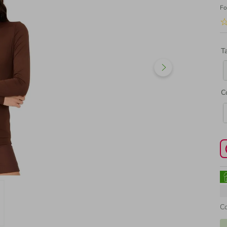
Fo
T
C
C