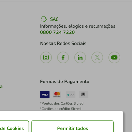
SAC
Informações, elogios e reclamações
0800 724 7220
Nossas Redes Sociais
Formas de Pagamento
ia
*Pontos dos Cartões Sicredi
*Cartões de crédito Sicredi
*Boleto exclusivo para associados PJ
*É vedada a cobrança de preço superior, valor ou
encargo adicional para pagamentos por meio de
 de Cookies
Permitir todos
Pix à vista.