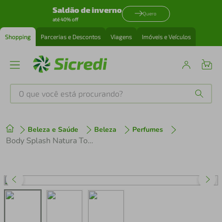
Saldão de inverno
Quero
até 40% off
Shopping
Parcerias e Descontos
Viagens
Imóveis e Veículos
O que você está procurando?
Produtos mais buscados
Beleza e Saúde
Beleza
Perfumes
tenis
1
º
Body Splash Natura Tododia Morango e Baunilha Dourada 200ml
cafeteira
2
º
perfume
3
º