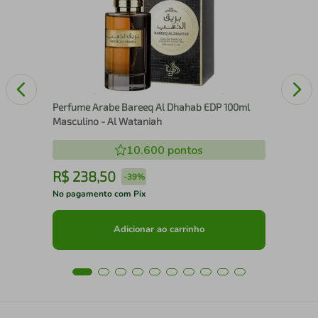
Eau
Perfume Arabe Bareeq Al Dhahab EDP 100ml
Masculino - Al Wataniah
10.600
pontos
R$
238
,
50
R
-
39%
No pagamento com Pix
No 
Adicionar ao carrinho