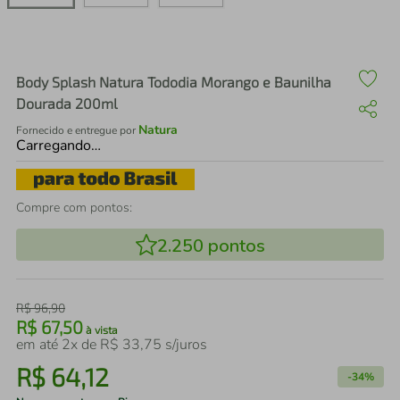
air fryer
4
º
iphone
5
º
Body Splash Natura Tododia Morango e Baunilha
Dourada 200ml
Natura
Fornecido e entregue por
Carregando…
Compre com pontos:
2.250
pontos
R$
96
,
90
R$
67
,
50
à vista
em até
2
x de
R$
33
,
75
s/juros
R$
64
,
12
-
34%