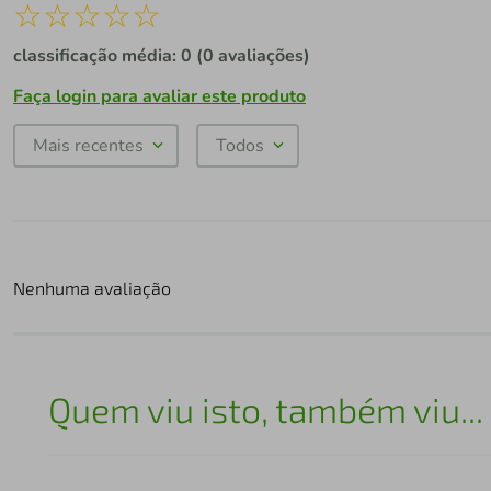
☆
☆
☆
☆
☆
classificação média: 0
(0 avaliações)
Faça login para avaliar este produto
Mais recentes
Todos
Nenhuma avaliação
Quem viu isto, também viu...