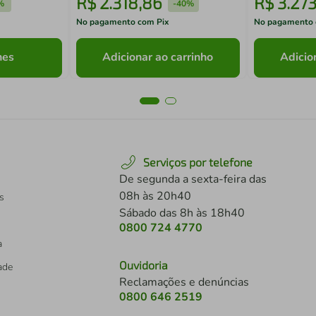
R$
2
.
318
,
86
R$
3
.
27
%
-
40%
No pagamento com Pix
No pagamento 
hes
Adicionar ao carrinho
Adicio
Serviços por telefone
De segunda a sexta-feira das
08h às 20h40
s
Sábado das 8h às 18h40
0800 724 4770
a
Ouvidoria
dade
Reclamações e denúncias
0800 646 2519