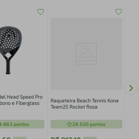
BOL
NE
el Head Speed Pro
Raqueteira Beach Tennis Kona
rbono e Fiberglass
Team25 Rocket Rosa
4.863
pontos
28.530
pontos