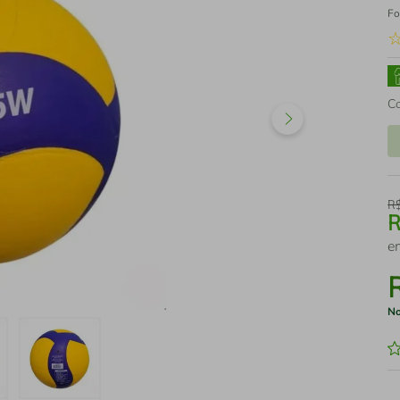
Fo
C
R
e
No