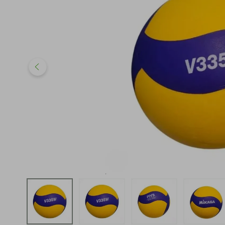
iphone
5
º