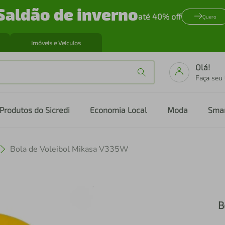
Saldão de inverno
até 40% off
Quero
Imóveis e Veículos
Olá!
Faça seu
Produtos do Sicredi
Economia Local
Moda
Sma
Bola de Voleibol Mikasa V335W
B