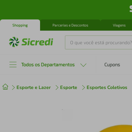
Shopping
Parcerias e Descontos
Viagens
O que você está procurando?
Produtos mais buscados
Todos os Departamentos
Cupons
tenis
1
º
Esporte e Lazer
Esporte
Esportes Coletivos
cafeteira
2
º
perfume
3
º
air fryer
4
º