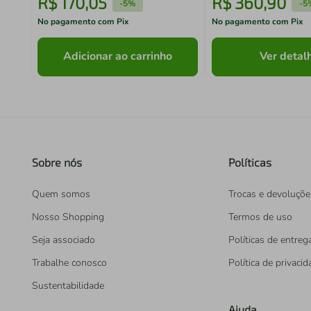
R$
170
,
05
R$
360
,
90
-
5%
-
5
No pagamento com Pix
No pagamento com Pix
Adicionar ao carrinho
Ver detal
Sobre nós
Políticas
Quem somos
Trocas e devoluçõe
Nosso Shopping
Termos de uso
Seja associado
Políticas de entreg
Trabalhe conosco
Política de privaci
Sustentabilidade
Ajuda