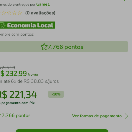
Game1
rnecido e entregue por
☆
☆
☆
☆
☆
(0 avaliações)
ompre com pontos:
7.766
pontos
$
244
,
99
R$
232
,
99
à vista
m até
6
x de
R$
38
,
83
s/juros
R$
221
,
34
-
10%
 pagamento com Pix
7.766
pontos
Ver formas de pagamento