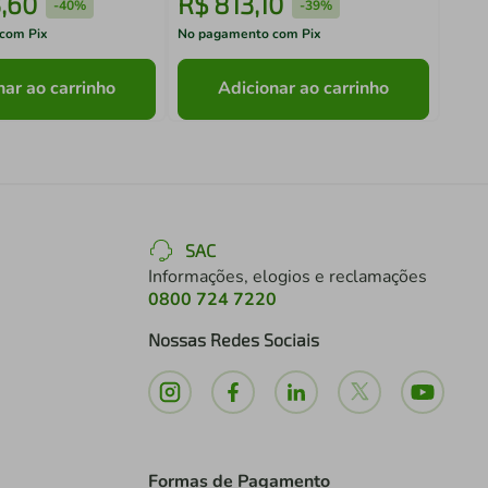
3
,
60
R$
813
,
10
R$
-
40%
-
39%
com Pix
No pagamento com Pix
No pa
nar ao carrinho
Adicionar ao carrinho
SAC
Informações, elogios e reclamações
0800 724 7220
Nossas Redes Sociais
Formas de Pagamento