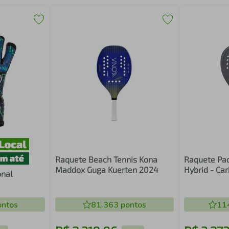
Raquete Beach Tennis Kona
Raquete Pad
Maddox Guga Kuerten 2024
Hybrid - Ca
onal
ntos
81.363
pontos
11