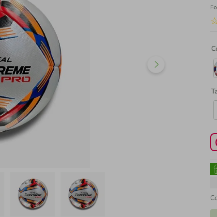
Fo
C
T
C