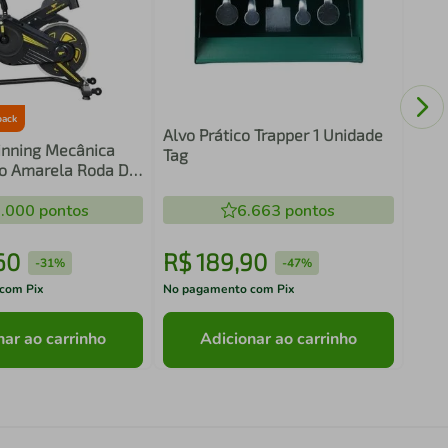
Cint
back
Alvo Prático Trapper 1 Unidade
pinning Mecânica
Tag
Go Amarela Roda De
g (WSB04HBTA-AM)
.000
pontos
6.663
pontos
60
R$
189
,
90
R$
-
31%
-
47%
com Pix
No pagamento com Pix
No pa
nar ao carrinho
Adicionar ao carrinho