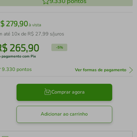
9.330
pontos
R$
279
,
90
à vista
m até
10
x de
R$
27
,
99
s/juros
R$
265
,
90
-
5%
 pagamento com Pix
9.330
pontos
Ver formas de pagamento
Comprar agora
Adicionar ao carrinho