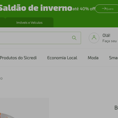
Saldão de inverno
até 40% off
Quero
Imóveis e Veículos
Olá!
Faça seu
Produtos do Sicredi
Economia Local
Moda
Sma
ro
B