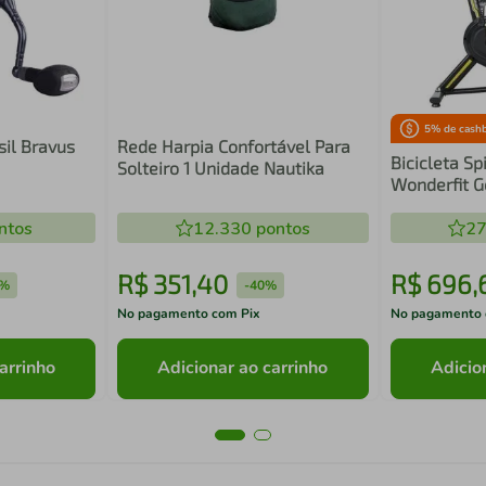
5
% de cash
sil Bravus
Rede Harpia Confortável Para
Bicicleta S
Solteiro 1 Unidade Nautika
Wonderfit 
Inercia 4k
ntos
12.330
pontos
27
R$
351
,
40
R$
696
,
0%
-
40%
No pagamento com Pix
No pagamento 
arrinho
Adicionar ao carrinho
Adicio