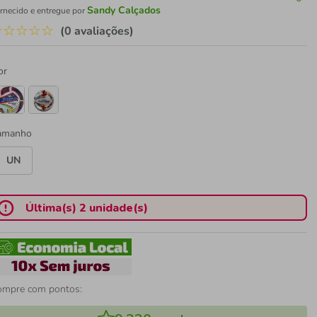
Sandy Calçados
rnecido e entregue por
☆
☆
☆
☆
☆
(0 avaliações)
or
amanho
UN
Última(s) 2 unidade(s)
ompre com pontos: