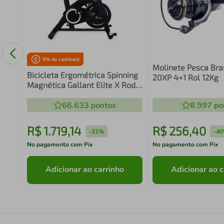
5
% de cashback
Molinete Pesca Bra
Bicicleta Ergométrica Spinning
20XP 4+1 Rol 12Kg
Magnética Gallant Elite X Roda
de Inércia 8kg (GSB08HMGA-
PT)
66.633
pontos
8.997
po
R$
1
.
719
,
14
R$
256
,
40
-
31%
-
4
No pagamento com Pix
No pagamento com Pix
Adicionar ao carrinho
Adicionar ao c