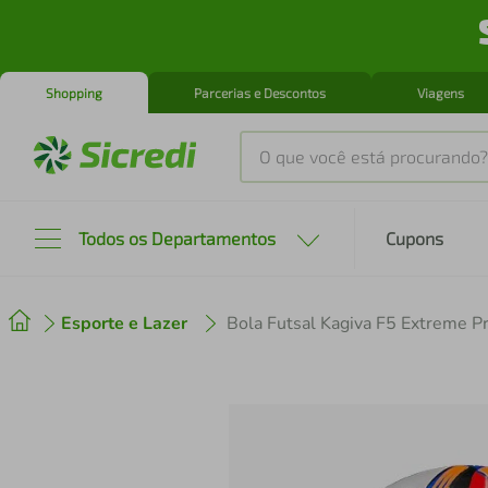
Shopping
Parcerias e Descontos
Viagens
O que você está procurando?
Produtos mais buscados
Todos os Departamentos
Cupons
tenis
1
º
Esporte e Lazer
Bola Futsal Kagiva F5 Extreme P
cafeteira
2
º
perfume
3
º
air fryer
4
º