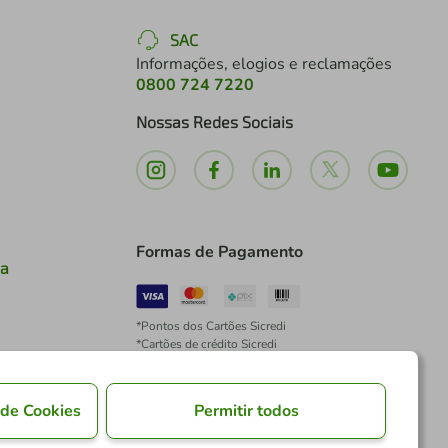
SAC
Informações, elogios e reclamações
0800 724 7220
Nossas Redes Sociais
Formas de Pagamento
ia
*Pontos dos Cartões Sicredi
*Cartões de crédito Sicredi
*Boleto exclusivo para associados PJ
*É vedada a cobrança de preço superior, valor ou
encargo adicional para pagamentos por meio de
 de Cookies
Permitir todos
Pix à vista.