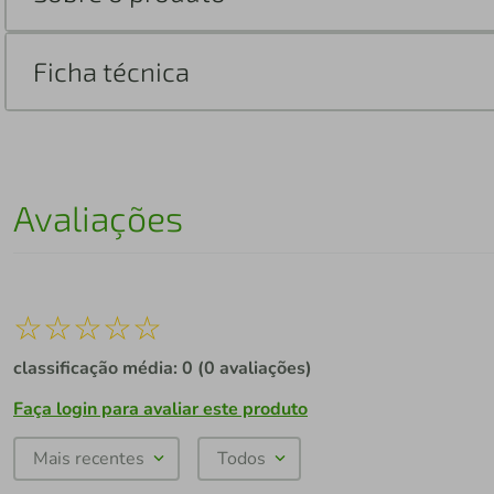
Ficha técnica
Avaliações
☆
☆
☆
☆
☆
classificação média: 0
(0 avaliações)
Faça login para avaliar este produto
Mais recentes
Todos