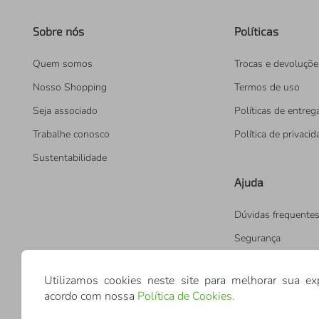
Sobre nós
Políticas
Quem somos
Trocas e devoluçõe
Nosso Shopping
Termos de uso
Seja associado
Políticas de entreg
Trabalhe conosco
Política de privaci
Sustentabilidade
Ajuda
Dúvidas frequente
Segurança
Utilizamos cookies neste site para melhorar sua ex
acordo com nossa
Política de Cookies
.