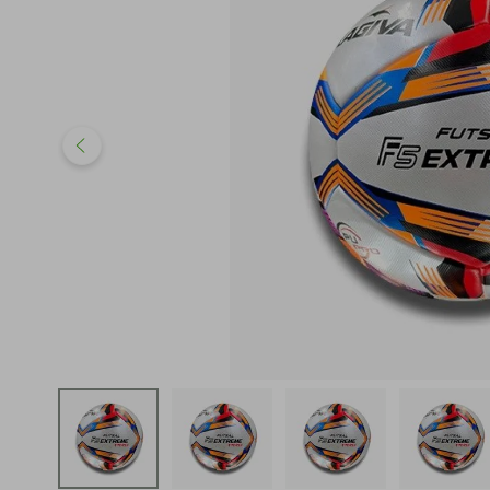
iphone
5
º