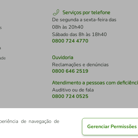
Serviços por telefone
De segunda a sexta-feira das
08h às 20h40
s
Sábado das 8h às 18h40
0800 724 4770
a
Ouvidoria
dade
Reclamações e denúncias
0800 646 2519
Atendimento a pessoas com deficiênc
Auditivo ou de fala
s
0800 724 0525
periência de navegação de
Gerenciar Permissões