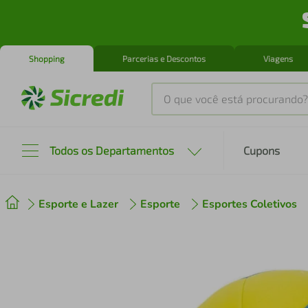
Shopping
Parcerias e Descontos
Viagens
O que você está procurando?
Produtos mais buscados
Todos os Departamentos
Cupons
tenis
1
º
Esporte e Lazer
Esporte
Esportes Coletivos
cafeteira
2
º
perfume
3
º
air fryer
4
º