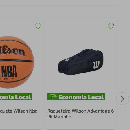
Bola
All 
quete Wilson Nba
Raqueteira Wilson Advantage 6
PK Marinho