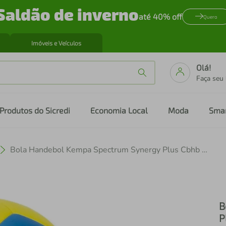
Saldão de inverno
até 40% off
Quero
Imóveis e Veículos
Olá!
Faça seu
Produtos do Sicredi
Economia Local
Moda
Sma
Bola Handebol Kempa Spectrum Synergy Plus Cbhb H1
B
P