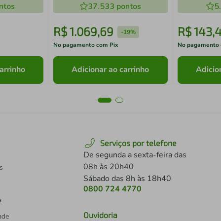
ntos
37.533
pontos
5
R$
1
.
069
,
69
R$
143
,
-
19%
No pagamento com Pix
No pagamento 
arrinho
Adicionar ao carrinho
Adicio
Serviços por telefone
De segunda a sexta-feira das
08h às 20h40
s
Sábado das 8h às 18h40
0800 724 4770
a
Ouvidoria
dade