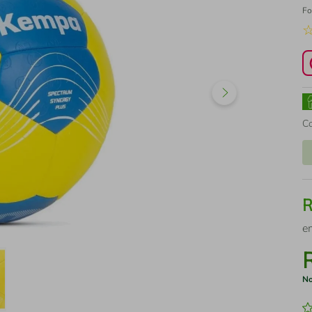
Fo
C
e
No