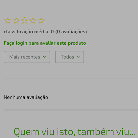
☆
☆
☆
☆
☆
classificação média: 0
(0 avaliações)
Faça login para avaliar este produto
Mais recentes
Todos
Nenhuma avaliação
Quem viu isto, também viu...