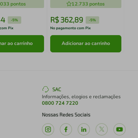
.033
pontos
12.733
pontos
44
R$
362
,
89
R$
-
5%
-
5%
com Pix
No pagamento com Pix
No pa
nar ao carrinho
Adicionar ao carrinho
SAC
Informações, elogios e reclamações
0800 724 7220
Nossas Redes Sociais