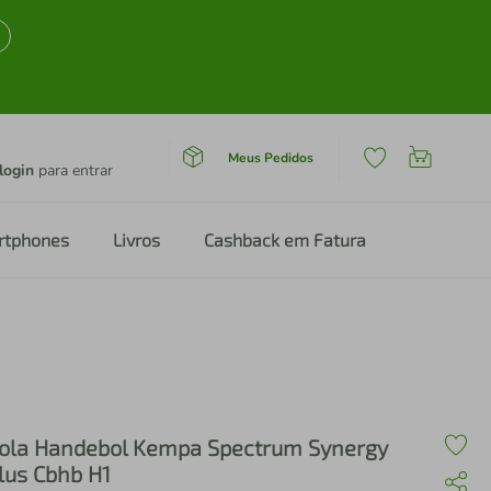
Meus Pedidos
login
para entrar
rtphones
Livros
Cashback em Fatura
ola Handebol Kempa Spectrum Synergy
lus Cbhb H1