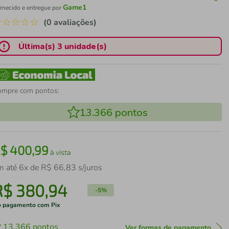
Game1
rnecido e entregue por
☆
☆
☆
☆
☆
(0 avaliações)
Última(s) 3 unidade(s)
ompre com pontos:
13.366
pontos
R$
400
,
99
à vista
m até
6
x de
R$
66
,
83
s/juros
R$
380
,
94
-
5%
 pagamento com Pix
13.366
pontos
Ver formas de pagamento