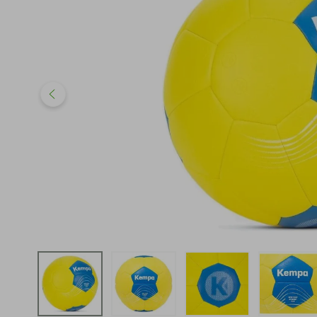
iphone
5
º