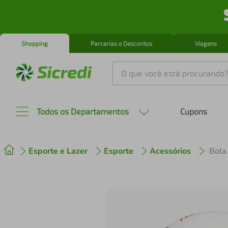
Shopping
Parcerias e Descontos
Viagens
O que você está procurando?
Produtos mais buscados
Todos os Departamentos
Cupons
tenis
1
º
Esporte e Lazer
Esporte
Acessórios
Bola
cafeteira
2
º
perfume
3
º
air fryer
4
º