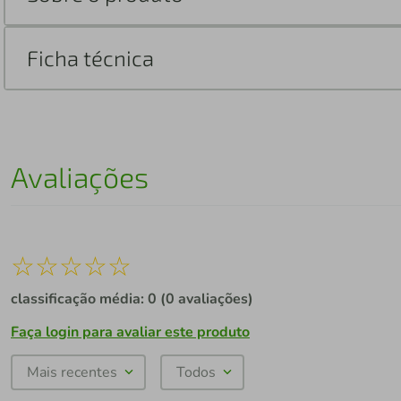
Ficha técnica
Avaliações
☆
☆
☆
☆
☆
classificação média: 0
(0 avaliações)
Faça login para avaliar este produto
Mais recentes
Todos