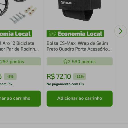
Supo
Garr
 Aro 12 Bicicleta
Bolsa CS-Maxi Wrap de Selim
hor Par de Rodinha
Preto Quadro Porta Acessórios
e Ferramentas
.297
pontos
2.530
pontos
6
R$
72
,
10
R$
-
5%
-
11%
com Pix
No pagamento com Pix
No pa
nar ao carrinho
Adicionar ao carrinho