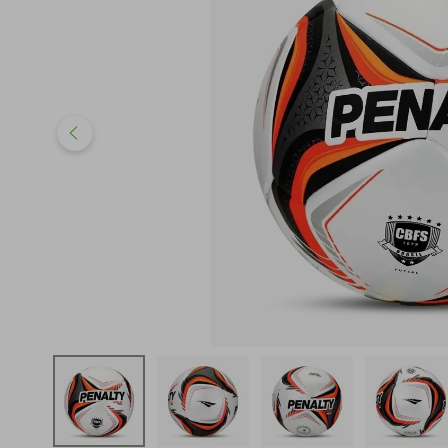
iphone
5
º