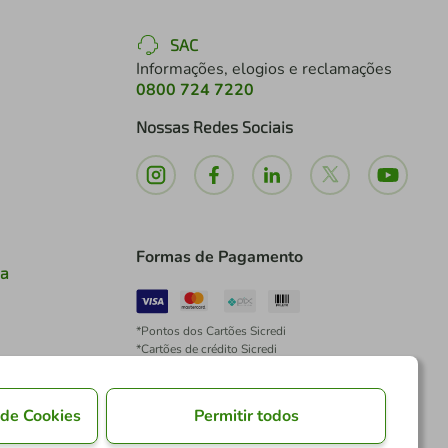
SAC
Informações, elogios e reclamações
0800 724 7220
Nossas Redes Sociais
Formas de Pagamento
ia
*Pontos dos Cartões Sicredi
*Cartões de crédito Sicredi
*Boleto exclusivo para associados PJ
*É vedada a cobrança de preço superior, valor ou
encargo adicional para pagamentos por meio de
 de Cookies
Permitir todos
Pix à vista.