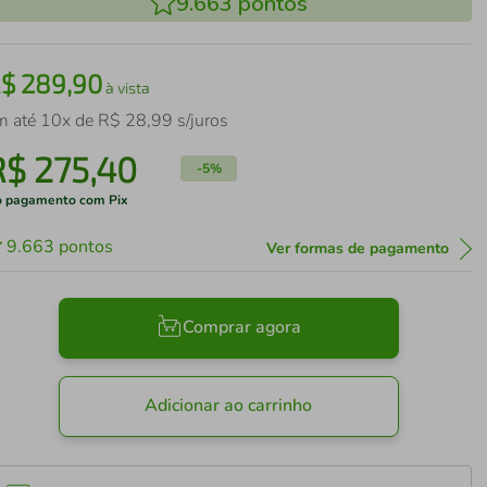
9.663
pontos
R$
289
,
90
à vista
m até
10
x de
R$
28
,
99
s/juros
R$
275
,
40
-
5%
 pagamento com Pix
9.663
pontos
Ver formas de pagamento
Comprar agora
Adicionar ao carrinho