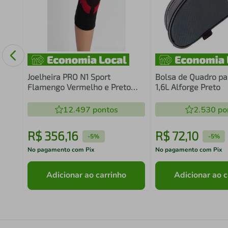
ular
Joelheira PRO N1 Sport
Bolsa de Quadro par
Flamengo Vermelho e Preto
1,6L Alforge Preto
Tamanho M
12.497
pontos
2.530
po
R$
356
,
16
R$
72
,
10
-
5%
-
5%
No pagamento com Pix
No pagamento com Pix
Adicionar ao carrinho
Adicionar ao c