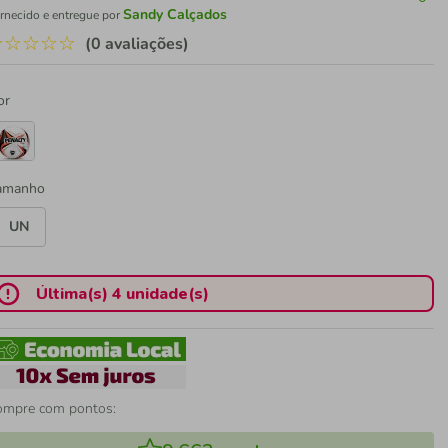
Sandy Calçados
rnecido e entregue por
☆
☆
☆
☆
☆
(0 avaliações)
or
amanho
UN
Última(s) 4 unidade(s)
ompre com pontos: