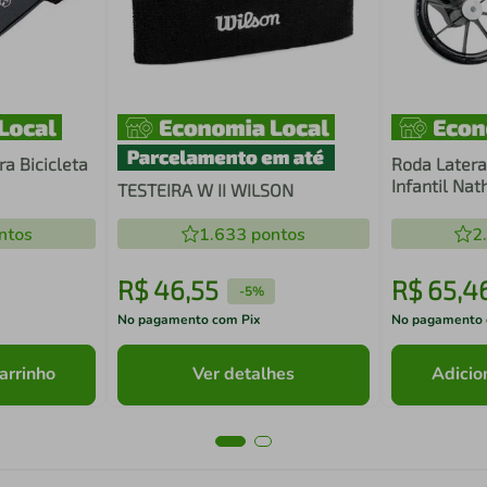
a Bicicleta
Roda Lateral
Infantil Nat
TESTEIRA W II WILSON
Preto
ntos
1.633
pontos
2
R$
46
,
55
R$
65
,
4
-
5%
No pagamento com Pix
No pagamento 
arrinho
Ver detalhes
Adicio