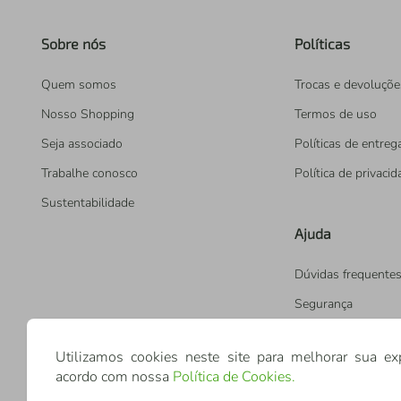
Sobre nós
Políticas
Quem somos
Trocas e devoluçõe
Nosso Shopping
Termos de uso
Seja associado
Políticas de entreg
Trabalhe conosco
Política de privaci
Sustentabilidade
Ajuda
Dúvidas frequente
Segurança
Utilizamos cookies neste site para melhorar sua ex
acordo com nossa
Política de Cookies
.