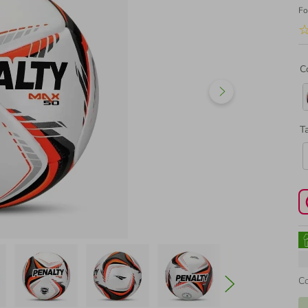
Fo
C
T
C