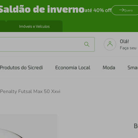
Saldão de inverno
até 40% off
Quero
Imóveis e Veículos
Olá!
Faça seu
Produtos do Sicredi
Economia Local
Moda
Sma
 Penalty Futsal Max 50 Xxvi
B