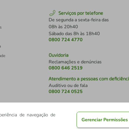
Serviços por telefone
De segunda a sexta-feira das
08h às 20h40
s
Sábado das 8h às 18h40
0800 724 4770
a
Ouvidoria
dade
Reclamações e denúncias
0800 646 2519
Atendimento a pessoas com deficiênc
Auditivo ou de fala
s
0800 724 0525
periência de navegação de
Gerenciar Permissões