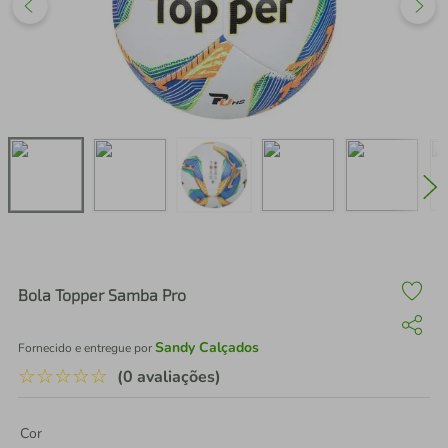
air fryer
4
º
iphone
5
º
Bola Topper Samba Pro
Sandy Calçados
Fornecido e entregue por
☆
☆
☆
☆
☆
(0 avaliações)
Cor