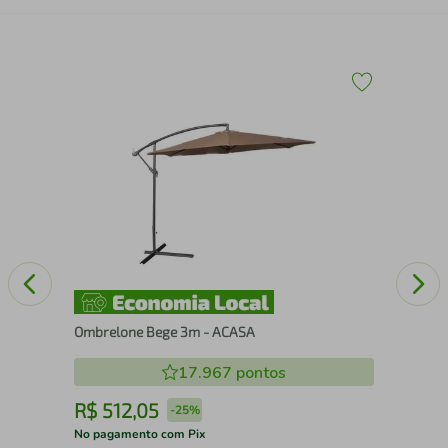
Bic
Gal
(G
Ombrelone Bege 3m - ACASA
17.967
pontos
R$
512
,
05
R
-
25%
No pagamento com Pix
No 