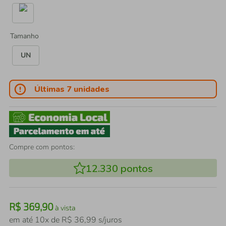
Tamanho
UN
Últimas 7 unidades
Compre com pontos:
12.330
pontos
R$
369
,
90
à vista
em até
10
x de
R$
36
,
99
s/juros