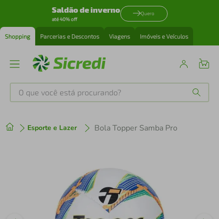
Saldão de inverno
Quero
até 40% off
Shopping
Parcerias e Descontos
Viagens
Imóveis e Veículos
O que você está procurando?
Produtos mais buscados
Bola Topper Samba Pro
Esporte e Lazer
tenis
1
º
cafeteira
2
º
perfume
3
º