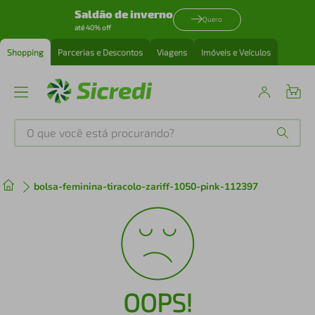
Saldão de inverno
Quero
até 40% off
Shopping
Parcerias e Descontos
Viagens
Imóveis e Veículos
O que você está procurando?
Produtos mais buscados
bolsa-feminina-tiracolo-zariff-1050-pink-112397
tenis
1
º
cafeteira
2
º
perfume
3
º
OOPS!