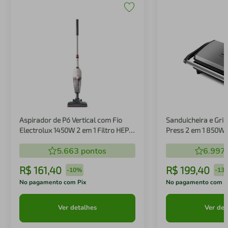
Aspirador de Pó Vertical com Fio
Sanduicheira e Gril
Electrolux 1450W 2 em 1 Filtro HEPA
Press 2 em 1 850W
Branco (STK14B)
5.663
pontos
6.997
R$
161
,
40
R$
199
,
40
-
10%
-
13
No pagamento com Pix
No pagamento com P
Ver detalhes
Ver det