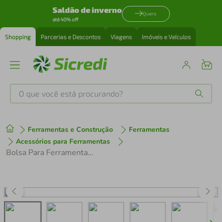
Saldão de inverno
Quero
até 40% off
Shopping
Parcerias e Descontos
Viagens
Imóveis e Veículos
O que você está procurando?
Produtos mais buscados
Ferramentas e Construção
Ferramentas
tenis
1
º
Acessórios para Ferramentas
Bolsa Para Ferramentas 14 Com RodasTB-71-14 ToughBuilt
cafeteira
2
º
perfume
3
º