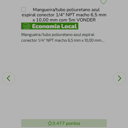
(R$
Lar
Mangueira/tubo poliuretano azul espiral
conector 1/4" NPT macho 6,5 mm x 10,00 mm
com 5m VONDER
3.477
pontos