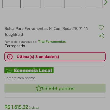
air fryer
4
º
iphone
5
º
Bolsa Para Ferramentas 14 Com RodasTB-71-14
ToughBuilt
Tita Ferramentas
Fornecido e entregue por
Carregando…
Última(s) 3 unidade(s)
Compre com pontos:
53.844
pontos
R$
1
.
615
,
32
à vista