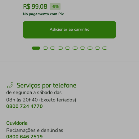
R$
99
,
08
R
-
5%
No pagamento com Pix
No 
Adicionar ao carrinho
Serviços por telefone
de segunda a sábado das
08h às 20h40 (Exceto feriados)
0800 724 4770
Ouvidoria
Reclamações e denúncias
0800 646 2519